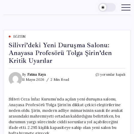
Skip
to
content
EĞITIM
Silivri’deki Yeni Duruşma Salonu:
Anayasa Profesörü Tolga Şirin’den
Kritik Uyarılar
Silivri’deki
By
Fatma Kaya
yorumlar kapalı
Yeni
11 Mayıs 2026
2 Min Read
Duruşma
Salonu:
Anayasa
Silivri Ceza İnfaz Kurumu’nda açılan yeni duruşma salonu,
Profesörü
Anayasa Profesörü Tolga Şirin’in dikkat çekici eleştirilerine
Tolga
Şirin’den
neden oldu. Şirin, modern adliye mimarisinin sanık ile avukat
Kritik
arasındaki mahremiyeti ortadan kaldırdığını belirtirken, bu
Uyarılar
durumun yargı sürecinde ciddi sorunlara yol açabileceğini
için
ifade etti. 2.295 kişilik kapasiteye sahip olan yeni salon bu
hafta hizmete girecek.