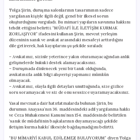
Tolga Şirin, duruşma salonlarının tasarımının sadece
yargılanan kişiyle ilgili değil, genel bir ilkesel sorun
oluşturduğunu vurguladı. Bu mimari yapıların savunma hakkını
tehdit ettiğini belirtti. “MÜDAFİ İLE İLETİŞİM KURMAK
ZORLAŞIYOR” ifadesini kullanan Şirin, mevcut yerleşim
düzeninin sanık ve avukat arasındaki mesafeyi arttırdığını
dile getirerek, hak kayıplarını şu şekilde sıraladı:
– Avukatınız, sizinle yeterince yakın oturamayacağından anlık
gelişmelerde hukuki destek alamayacaksınız.
– Duruşmada dinlenecek yeni bir tanık olduğunda,
avukatınızla anlık bilgi alışverişi yapmanız mümkün
olmayacak.
– Avukatınız, olayla ilgili detayları unuttuğunda, size gizlice
soru soramayacak ve siz de onu sessizce uyaramayacaksınız.
Yasal mevzuata dair hatırlatmalarda bulunan Şirin, bu
durumun Anayasa’nın 36. maddesindeki adil yargılanma hakkı
ve Ceza Muhakemesi Kanunu’nun 154. maddesinde belirtilen
‘sanık ile müdafiinin başkalarının duyamayacağı şekilde
iletişim kurma hakkı’ ilkesiyle bağdaşmadığını belirtti.
“BU MİMARİYİ KABUL EDİLEMEZ BULUYORUM” diyen Tolga