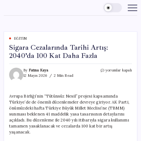
Skip
to
content
EĞITIM
Sigara Cezalarında Tarihi Artış:
2040’da 100 Kat Daha Fazla
Sigara
By
Fatma Kaya
yorumlar kapalı
Cezalarında
12 Mayıs 2026
2 Min Read
Tarihi
Artış:
2040’da
Avrupa Birliği’nin “Tütünsüz Nesil” projesi kapsamında
100
Türkiye’de de önemli düzenlemeler devreye giriyor. AK Parti,
Kat
Daha
önümüzdeki hafta Türkiye Büyük Millet Meclisi’ne (TBMM)
Fazla
sunması beklenen 41 maddelik yasa tasarısının detaylarını
için
açıkladı. Bu düzenleme ile 2040 yılı itibarıyla sigara kullanımı
tamamen yasaklanacak ve cezalarda 100 kat bir artış
yaşanacak.