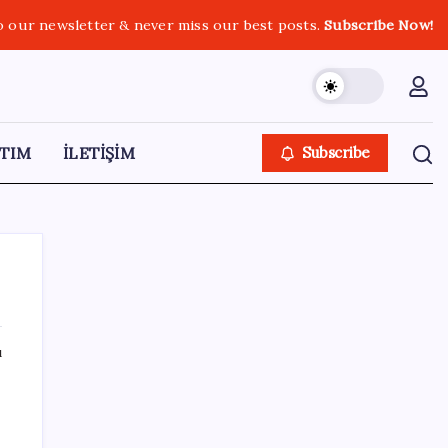
o our newsletter & never miss our best posts.
Subscribe Now!
TIM
İLETİŞİM
Subscribe
ı
SON YAZILAR
Honor Magic V6 Türkiye’de: İşte Fiyatı ve
Özellikleri