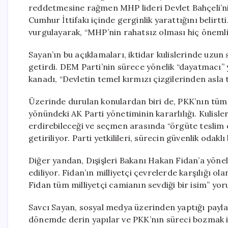
reddetmesine rağmen MHP lideri Devlet Bahçeli’nin
Cumhur İttifakı içinde gerginlik yarattığını belir
vurgulayarak, “MHP’nin rahatsız olması hiç önemli 
Sayan’ın bu açıklamaları, iktidar kulislerinde uzu
getirdi. DEM Parti’nin sürece yönelik “dayatmacı” ya
kanadı, “Devletin temel kırmızı çizgilerinden asla 
Üzerinde durulan konulardan biri de, PKK’nın tüm 
yönündeki AK Parti yönetiminin kararlılığı. Kulisl
erdirebileceği ve seçmen arasında “örgüte teslim 
getiriliyor. Parti yetkilileri, sürecin güvenlik odak
Diğer yandan, Dışişleri Bakanı Hakan Fidan’a yönel
ediliyor. Fidan’ın milliyetçi çevrelerde karşılığı ol
Fidan tüm milliyetçi camianın sevdiği bir isim” yo
Savcı Sayan, sosyal medya üzerinden yaptığı payl
dönemde derin yapılar ve PKK’nın süreci bozmak iç