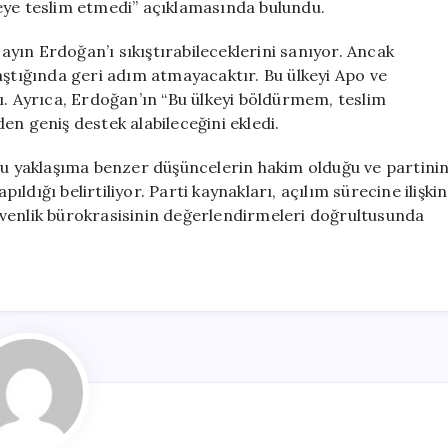
eye teslim etmedi” açıklamasında bulundu.
Sayın Erdoğan’ı sıkıştırabileceklerini sanıyor. Ancak
aştığında geri adım atmayacaktır. Bu ülkeyi Apo ve
ı. Ayrıca, Erdoğan’ın “Bu ülkeyi böldürmem, teslim
en geniş destek alabileceğini ekledi.
uğu yaklaşıma benzer düşüncelerin hakim olduğu ve partini
pıldığı belirtiliyor. Parti kaynakları, açılım sürecine ilişkin
üvenlik bürokrasisinin değerlendirmeleri doğrultusunda