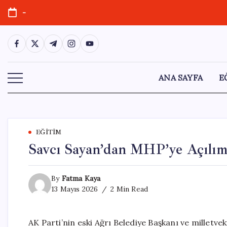
Skip
-
to
content
https://www.facebook.com/
https://twitter.com/
https://t.me/
https://www.instagram.com/
https://youtube.com/
ANA SAYFA
E
EĞITIM
Savcı Sayan’dan MHP’ye Açılım S
By
Fatma Kaya
13 Mayıs 2026
2 Min Read
AK Parti’nin eski Ağrı Belediye Başkanı ve milletve