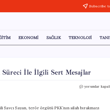
Subscribe t
ĞİTİM
EKONOMİ
SAĞLIK
TEKNOLOJİ
TANI
üreci İle İlgili Sert Mesajlar
Savcı
yorumlar kapal
Sayan’dan
MHP’ye
Açılım
Süreci
kili Savcı Sayan, terör örgütü PKK’nın silah bırakmayı