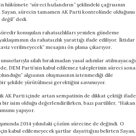
İle
 hükümete “süreci hızlandırın” şeklindeki çağrısının
İlgili
tti. Sayan, sürecin tamamen AK Parti kontrolünde olduğunu
Sert
değil” dedi.
Mesajlar
için
n süredir konuşulan rahatsızlıkları yeniden gündeme
klaşımının da rahatsızlık yarattığı ifade ediliyor. İktidar
taviz verilmeyecek” mesajını ön plana çıkarıyor.
unsurlarıyla silah bırakmadan yasal adımlar atılmayacağı
erde, DEM Parti’nin kabul edilemez taleplerinin süreci sona
olunduğu” algısının oluşmasının istenmediği dile
lı bir şekilde yürütülmesi gerektiğini savunuyor.
ik AK Parti içinde artan sempatinin de dikkat çektiği ifade
an bir isim olduğu değerlendirilirken, bazı partililer, “Hakan
rumunu yapıyor.
aşımında 2014 yılındaki çözüm sürecine de değindi. O
in kabul edilemeyecek şartlar dayattığını belirten Sayan,