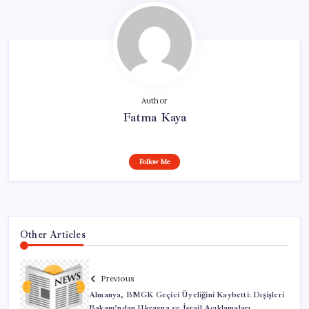
Author
Fatma Kaya
Follow Me
Other Articles
Previous
Almanya, BMGK Geçici Üyeliğini Kaybetti: Dışişleri
Bakanı’ndan Ukrayna ve İsrail Açıklamaları