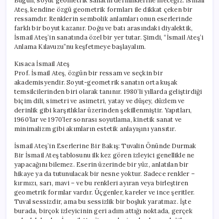
Bugün, soyut geometrik sanatın derinliklerine ineceğiz. İsmail
Ateş, kendine özgü geometrik formları ile dikkat çeken bir
ressamdır. Renklerin sembolik anlamları onun eserlerinde
farklı bir boyut kazanır. Doğu ve batı arasındaki diyalektik,
İsmail Ateş’in sanatında özel bir yer tutar. Şimdi, “İsmail Ateş’i
Anlama Kılavuzu”nu keşfetmeye başlayalım.
Kısaca İsmail Ateş
Prof. İsmail Ateş, özgün bir ressam ve seçkin bir
akademisyendir. Soyut-geometrik sanatın orta kuşak
temsilcilerinden biri olarak tanınır. 1980’li yıllarda geliştirdiği
biçim dili, simetri ve asimetri, yatay ve düşey, düzlem ve
derinlik gibi karşıtlıklar üzerinden şekillenmiştir. Yapıtları,
1960’lar ve 1970’ler sonrası soyutlama, kinetik sanat ve
minimalizm gibi akımların estetik anlayışını yansıtır.
İsmail Ateş’in Eserlerine Bir Bakış: Tuvalin Önünde Durmak
Bir İsmail Ateş tablosunu ilk kez gören izleyici genellikle ne
yapacağını bilemez. Eserin üzerinde bir yüz, anlatılan bir
hikaye ya da tutunulacak bir nesne yoktur. Sadece renkler –
kırmızı, sarı, mavi – ve bu renkleri ayıran veya birleştiren
geometrik formlar vardır. Üçgenler, kareler ve ince şeritler.
Tuval sessizdir, ama bu sessizlik bir boşluk yaratmaz. İşte
burada, birçok izleyicinin geri adım attığı noktada, gerçek