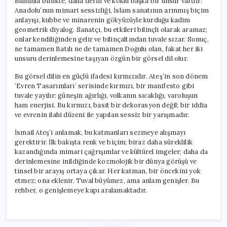
Bununla birlikte, daha derin ve köklü başka bir unsur vardır:
Anadolu’nun mimari sessizliği, İslam sanatının arınmış biçim
anlayışı, kubbe ve minarenin gökyüzüyle kurduğu kadim
geometrik diyalog. Sanatçı, bu etkileri bilinçli olarak aramaz;
onlar kendiliğinden gelir ve bilinçaltından tuvale sızar. Sonuç,
ne tamamen Batılı ne de tamamen Doğulu olan, fakat her iki
unsuru derinlemesine taşıyan özgün bir görsel dil olur.
Bu görsel dilin en güçlü ifadesi kırmızıdır. Ateş’in son dönem
‘Evren Tasarımları’ serisinde kırmızı, bir manifesto gibi
tuvale yayılır: güneşin ağırlığı, volkanın sıcaklığı, varoluşun
ham enerjisi. Bu kırmızı, basit bir dekorasyon değil; bir iddia
ve evrenin ilahi düzeni ile yapılan sessiz bir yarışmadır.
İsmail Ateş’i anlamak, bu katmanları sezmeye alışmayı
gerektirir. İlk bakışta renk ve biçim; biraz daha süreklilik
kazandığında mimari çağrışımlar ve kültürel imgeler; daha da
derinlemesine inildiğinde kozmolojik bir dünya görüşü ve
tinsel bir arayış ortaya çıkar. Her katman, bir öncekini yok
etmez; ona eklenir. Tuval büyümez, ama anlam genişler. Bu
rehber, o genişlemeye kapı aralamaktadır.