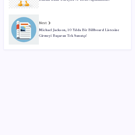
Next
Michael Jackson, 10 Yılda Bir Billboard Listesine
Girmeyi Başaran Tek Sanatçı!
SON YAZILAR
Honor Magic V6 Türkiye’de: İşte Fiyatı ve Özellikleri
Meclis’e sunuldu… TBMM Başkanı Numan