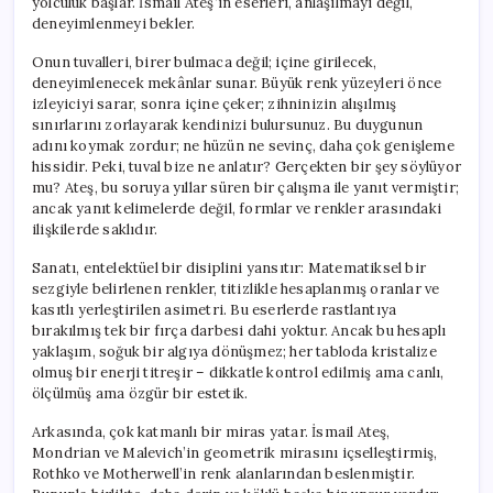
yolculuk başlar. İsmail Ateş’in eserleri, anlaşılmayı değil,
deneyimlenmeyi bekler.
Onun tuvalleri, birer bulmaca değil; içine girilecek,
deneyimlenecek mekânlar sunar. Büyük renk yüzeyleri önce
izleyiciyi sarar, sonra içine çeker; zihninizin alışılmış
sınırlarını zorlayarak kendinizi bulursunuz. Bu duygunun
adını koymak zordur; ne hüzün ne sevinç, daha çok genişleme
hissidir. Peki, tuval bize ne anlatır? Gerçekten bir şey söylüyor
mu? Ateş, bu soruya yıllar süren bir çalışma ile yanıt vermiştir;
ancak yanıt kelimelerde değil, formlar ve renkler arasındaki
ilişkilerde saklıdır.
Sanatı, entelektüel bir disiplini yansıtır: Matematiksel bir
sezgiyle belirlenen renkler, titizlikle hesaplanmış oranlar ve
kasıtlı yerleştirilen asimetri. Bu eserlerde rastlantıya
bırakılmış tek bir fırça darbesi dahi yoktur. Ancak bu hesaplı
yaklaşım, soğuk bir algıya dönüşmez; her tabloda kristalize
olmuş bir enerji titreşir – dikkatle kontrol edilmiş ama canlı,
ölçülmüş ama özgür bir estetik.
Arkasında, çok katmanlı bir miras yatar. İsmail Ateş,
Mondrian ve Malevich’in geometrik mirasını içselleştirmiş,
Rothko ve Motherwell’in renk alanlarından beslenmiştir.