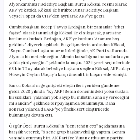
Afyonkarahisar Belediye Başkanı Burcu Köksal, resmi olarak
AKP’ye katıldı. Köksal ile birlikte Dinar Belediye Başkanı
Veysel Topçu da CHP’den ayrılarak AKP’ye geçti.
Cumhurbaşkanı Recep Tayyip Erdoğan, bir zamanlar “ırkçı
faşist” olarak tanımladığı Köksal ile el sıkışarak, partisine
katılımını kutladı. Erdoğan, AKP’ye katılımı “Aramıza hoş
geldiniz” diyerek açıkladı. Bu gelişmelerin ardından Köksal,
“Sayın Cumhurbaşkanımızın liderliğinde, AK Parti saflarında
Afyon’a hizmet edeceğim. Ailenin kutsallığına inananlarla aynı
yolda yürüyeceğim,” şeklinde konuştu. 2024 yerel seçimlerinde
68 bin 72 oy alarak belediye başkanı seçilen Köksal, AKP adayı
Hüseyin Ceylan Uluçay’a karşı önemli bir başarı elde etmişti.
Burcu Köksal’ın geçmişteki eleştirileri yeniden gündeme
geldi. 2020 yılında, “Ey AKP! Senin dönemindeki yolsuzlukları,
hırsızlıkları, yalanları yok sayıp bu milletin sana oy vereceğini
mi sandın?” şeklinde bir paylaşımda bulunmuştu. Daha
sonraki yıllarda da AKP’ye yönelik sert eleştirilerde
bulunmaya devam etti.
Özgür Özel, Burcu Köksal’ın “Beni tehdit etti” açıklamasına
karşılık vererek, “9 sene grup başkanvekilliği yaptım. Benim
yanında oturmuş biri, AK Parti’ye Yunan ordusunun partisi