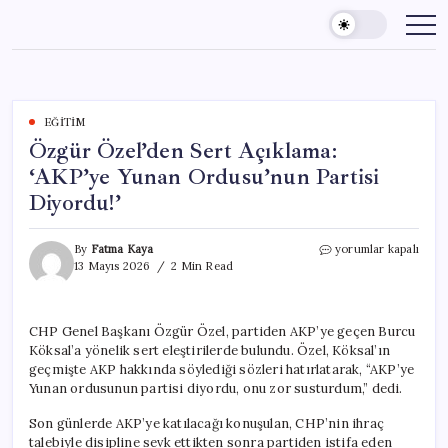
Skip
to
content
EĞITIM
Özgür Özel’den Sert Açıklama:
‘AKP’ye Yunan Ordusu’nun Partisi
Diyordu!’
Özgür
By
Fatma Kaya
yorumlar kapalı
Özel’den
13 Mayıs 2026
2 Min Read
Sert
Açıklama:
‘AKP’ye
CHP Genel Başkanı Özgür Özel, partiden AKP’ye geçen Burcu
Yunan
Köksal’a yönelik sert eleştirilerde bulundu. Özel, Köksal’ın
Ordusu’nun
Partisi
geçmişte AKP hakkında söylediği sözleri hatırlatarak, “AKP’ye
Diyordu!’
Yunan ordusunun partisi diyordu, onu zor susturdum,” dedi.
için
Son günlerde AKP’ye katılacağı konuşulan, CHP’nin ihraç
talebiyle disipline sevk ettikten sonra partiden istifa eden