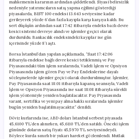
mahkemenin kararının ardından şiddetlendi. Siyasi belirsizlik
nedeniyle yatırımcıların satış yapma eğilimi gösterdiği
piyasalarda, BIST 100 endeksi 13.643 seviyesine kadar
gerileyerek yüzde 6’dan fazla kayıpla karşı karşıya kaldı. Bu
sert düşüşün ardından saat 17:42 itibarıyla endeks bazlı devre
kesici sistemi devreye alındı ve işlemler geçici olarak
durduruldu. Bankacılık endeksindeki kayıplar ise gün
içerisinde yüzde 8’i aştı.
Borsa İstanbul’dan yapılan açıklamada, “Saat 17:42:06
itibarıyla endekse bağlı devre kesici tetiklenmiş ve Pay
Piyasasındaki tüm işlem sıralarında, Vadeli İşlem ve Opsiyon
Piyasasında işlem gören Pay ve Pay Endekslerine dayalı
sözleşmelerde işlemler geçici olarak durdurulmuştur. İşlemler,
Pay Piyasasında saat 18:01 itibarıyla kapanış seansıyla, Vadeli
İşlem ve Opsiyon Piyasasında ise saat 18:08 itibarıyla sürekli
işlem yöntemiyle yeniden başlatılacaktır. Pay Piyasasında
varant, sertifika ve yeni pay alma hakkı sıralarında işlemler
bugün yeniden başlatılmayacaktır.” denildi.
Döviz kurlarında ise, ABD doları İstanbul serbest piyasada
45,6100 TL’den alınırken, 45,6110 TL’den satıldı. Önceki işlem
gününde doların satış fiyatı 45,5970 TL seviyesindeydi.
Böylece kurda sınırlı bir yukarı hareket gözlemlendi. Mutlak