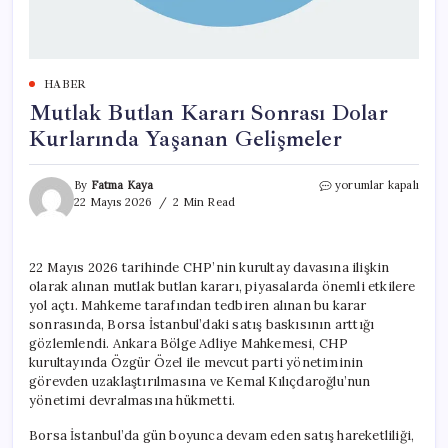
HABER
Mutlak Butlan Kararı Sonrası Dolar
Kurlarında Yaşanan Gelişmeler
Mutlak
By
Fatma Kaya
yorumlar kapalı
Butlan
22 Mayıs 2026
2 Min Read
Kararı
Sonrası
Dolar
22 Mayıs 2026 tarihinde CHP’nin kurultay davasına ilişkin
Kurlarında
olarak alınan mutlak butlan kararı, piyasalarda önemli etkilere
Yaşanan
Gelişmeler
yol açtı. Mahkeme tarafından tedbiren alınan bu karar
için
sonrasında, Borsa İstanbul’daki satış baskısının arttığı
gözlemlendi. Ankara Bölge Adliye Mahkemesi, CHP
kurultayında Özgür Özel ile mevcut parti yönetiminin
görevden uzaklaştırılmasına ve Kemal Kılıçdaroğlu’nun
yönetimi devralmasına hükmetti.
Borsa İstanbul’da gün boyunca devam eden satış hareketliliği,