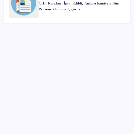
CHP Kurultayı İptal Edildi, Ankara Emniyeti Tüm
Personeli Göreve Çağırdı
SON YAZILAR
Honor Magic V6 Türkiye’de: İşte Fiyatı ve Özellikleri
Meclis’e sunuldu… TBMM Başkanı Numan
Kurtulmuş’tan ‘çerçeve yasa’ açıklaması: ‘Türkiye’nin
iç kalesini tahkim edecek’
Gençler iş hayatında en çok neye dikkat ediyor?