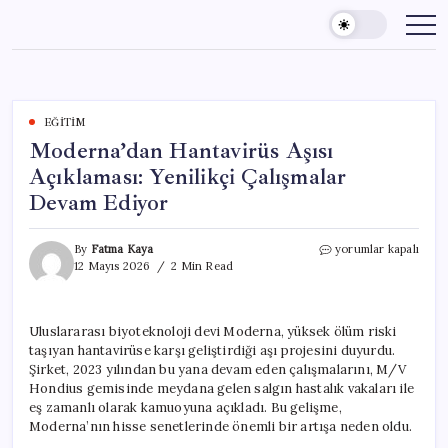
Skip
to
content
EĞITIM
Moderna’dan Hantavirüs Aşısı
Açıklaması: Yenilikçi Çalışmalar
Devam Ediyor
Moderna’dan
By
Fatma Kaya
yorumlar kapalı
Hantavirüs
12 Mayıs 2026
2 Min Read
Aşısı
Açıklaması:
Yenilikçi
Uluslararası biyoteknoloji devi Moderna, yüksek ölüm riski
Çalışmalar
taşıyan hantavirüse karşı geliştirdiği aşı projesini duyurdu.
Devam
Ediyor
Şirket, 2023 yılından bu yana devam eden çalışmalarını, M/V
için
Hondius gemisinde meydana gelen salgın hastalık vakaları ile
eş zamanlı olarak kamuoyuna açıkladı. Bu gelişme,
Moderna’nın hisse senetlerinde önemli bir artışa neden oldu.