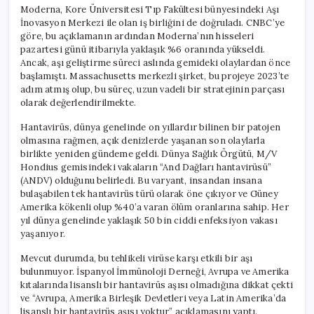
Moderna, Kore Üniversitesi Tıp Fakültesi bünyesindeki Aşı
İnovasyon Merkezi ile olan iş birliğini de doğruladı. CNBC’ye
göre, bu açıklamanın ardından Moderna’nın hisseleri
pazartesi günü itibarıyla yaklaşık %6 oranında yükseldi.
Ancak, aşı geliştirme süreci aslında gemideki olaylardan önce
başlamıştı. Massachusetts merkezli şirket, bu projeye 2023’te
adım atmış olup, bu süreç, uzun vadeli bir stratejinin parçası
olarak değerlendirilmekte.
Hantavirüs, dünya genelinde on yıllardır bilinen bir patojen
olmasına rağmen, açık denizlerde yaşanan son olaylarla
birlikte yeniden gündeme geldi. Dünya Sağlık Örgütü, M/V
Hondius gemisindeki vakaların “And Dağları hantavirüsü”
(ANDV) olduğunu belirledi. Bu varyant, insandan insana
bulaşabilen tek hantavirüs türü olarak öne çıkıyor ve Güney
Amerika kökenli olup %40’a varan ölüm oranlarına sahip. Her
yıl dünya genelinde yaklaşık 50 bin ciddi enfeksiyon vakası
yaşanıyor.
Mevcut durumda, bu tehlikeli virüse karşı etkili bir aşı
bulunmuyor. İspanyol İmmünoloji Derneği, Avrupa ve Amerika
kıtalarında lisanslı bir hantavirüs aşısı olmadığına dikkat çekti
ve “Avrupa, Amerika Birleşik Devletleri veya Latin Amerika’da
lisanslı bir hantavirüs aşısı yoktur” açıklamasını yaptı.