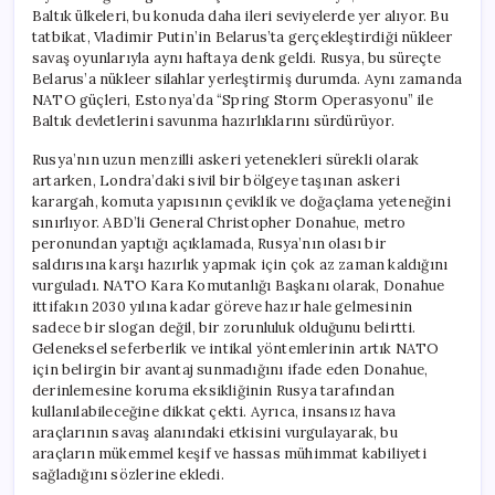
Baltık ülkeleri, bu konuda daha ileri seviyelerde yer alıyor. Bu
tatbikat, Vladimir Putin’in Belarus’ta gerçekleştirdiği nükleer
savaş oyunlarıyla aynı haftaya denk geldi. Rusya, bu süreçte
Belarus’a nükleer silahlar yerleştirmiş durumda. Aynı zamanda
NATO güçleri, Estonya’da “Spring Storm Operasyonu” ile
Baltık devletlerini savunma hazırlıklarını sürdürüyor.
Rusya’nın uzun menzilli askeri yetenekleri sürekli olarak
artarken, Londra’daki sivil bir bölgeye taşınan askeri
karargah, komuta yapısının çeviklik ve doğaçlama yeteneğini
sınırlıyor. ABD’li General Christopher Donahue, metro
peronundan yaptığı açıklamada, Rusya’nın olası bir
saldırısına karşı hazırlık yapmak için çok az zaman kaldığını
vurguladı. NATO Kara Komutanlığı Başkanı olarak, Donahue
ittifakın 2030 yılına kadar göreve hazır hale gelmesinin
sadece bir slogan değil, bir zorunluluk olduğunu belirtti.
Geleneksel seferberlik ve intikal yöntemlerinin artık NATO
için belirgin bir avantaj sunmadığını ifade eden Donahue,
derinlemesine koruma eksikliğinin Rusya tarafından
kullanılabileceğine dikkat çekti. Ayrıca, insansız hava
araçlarının savaş alanındaki etkisini vurgulayarak, bu
araçların mükemmel keşif ve hassas mühimmat kabiliyeti
sağladığını sözlerine ekledi.