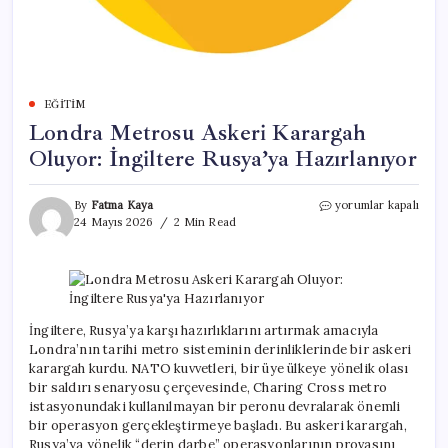
EĞITIM
Londra Metrosu Askeri Karargah
Oluyor: İngiltere Rusya’ya Hazırlanıyor
Londra
By
Fatma Kaya
yorumlar kapalı
Metrosu
24 Mayıs 2026
2 Min Read
Askeri
Karargah
Oluyor:
İngiltere
Rusya’ya
Hazırlanıyor
İngiltere, Rusya’ya karşı hazırlıklarını artırmak amacıyla
için
Londra’nın tarihi metro sisteminin derinliklerinde bir askeri
karargah kurdu. NATO kuvvetleri, bir üye ülkeye yönelik olası
bir saldırı senaryosu çerçevesinde, Charing Cross metro
istasyonundaki kullanılmayan bir peronu devralarak önemli
bir operasyon gerçekleştirmeye başladı. Bu askeri karargah,
Rusya’ya yönelik “derin darbe” operasyonlarının provasını