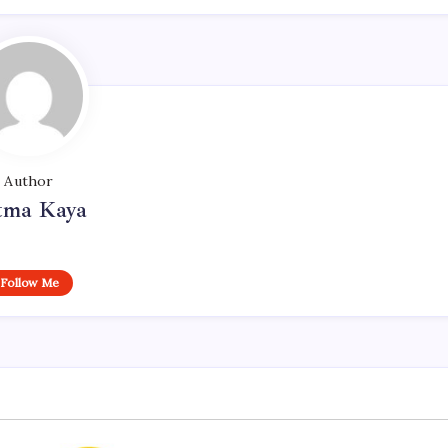
Author
tma Kaya
Follow Me