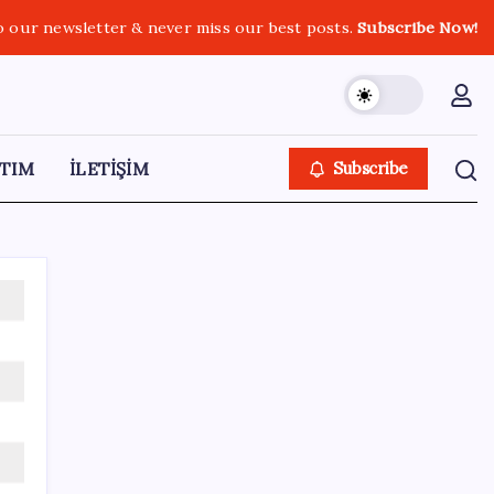
o our newsletter & never miss our best posts.
Subscribe Now!
TIM
İLETİŞİM
Subscribe
SON YAZILAR
ABD, İran bağlantılı kripto para borsasına
yaptırım uyguladı