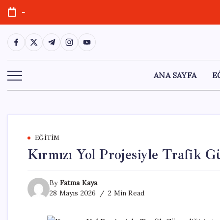
Skip
-
to
content
https://www.facebook.com/
https://twitter.com/
https://t.me/
https://www.instagram.com/
https://youtube.com/
ANA SAYFA
E
EĞITIM
Kırmızı Yol Projesiyle Trafik G
By
Fatma Kaya
28 Mayıs 2026
2 Min Read