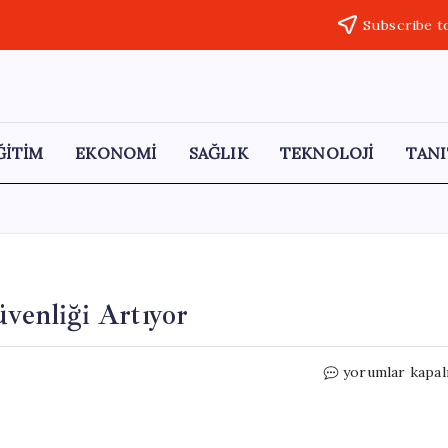
Subscribe t
ĞİTİM
EKONOMİ
SAĞLIK
TEKNOLOJİ
TANI
üvenliği Artıyor
Kırmızı
yorumlar kapal
Yol
Projesiyle
Trafik