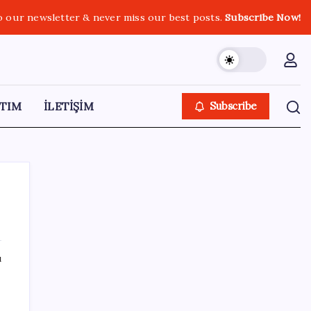
o our newsletter & never miss our best posts.
Subscribe Now!
TIM
İLETİŞİM
Subscribe
SON YAZILAR
ı
Meclis’e sunuldu… TBMM Başkanı Numan
Kurtulmuş’tan ‘çerçeve yasa’ açıklaması: