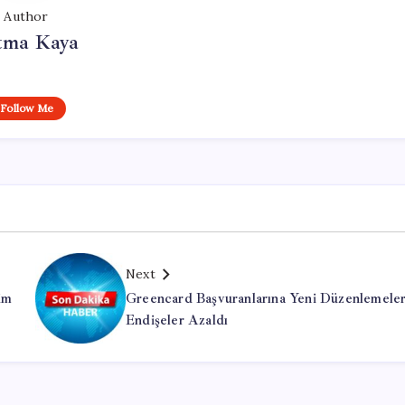
Author
tma Kaya
Follow Me
Next
im
Greencard Başvuranlarına Yeni Düzenlemeler
Endişeler Azaldı