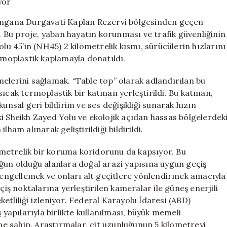
Güvenliği
Artıyor
rangana Durgavati Kaplan Rezervi bölgesinden geçen
için
u. Bu proje, yaban hayatın korunması ve trafik güvenliğinin
olu 45’in (NH45) 2 kilometrelik kısmı, sürücülerin hızlarını
ermoplastik kaplamayla donatıldı.
elerini sağlamak. “Table top” olarak adlandırılan bu
sıcak termoplastik bir katman yerleştirildi. Bu katman,
unsal geri bildirim ve ses değişikliği sunarak hızın
i Sheikh Zayed Yolu ve ekolojik açıdan hassas bölgelerdek
ham alınarak geliştirildiği bildirildi.
lometrelik bir koruma koridorunu da kapsıyor. Bu
ğun olduğu alanlara doğal arazi yapısına uygun geçiş
ı engellemek ve onları alt geçitlere yönlendirmek amacıyla
çiş noktalarına yerleştirilen kameralar ile güneş enerjili
tliliği izleniyor. Federal Karayolu İdaresi (ABD)
 yapılarıyla birlikte kullanılması, büyük memeli
 sahip. Araştırmalar, çit uzunluğunun 5 kilometreyi