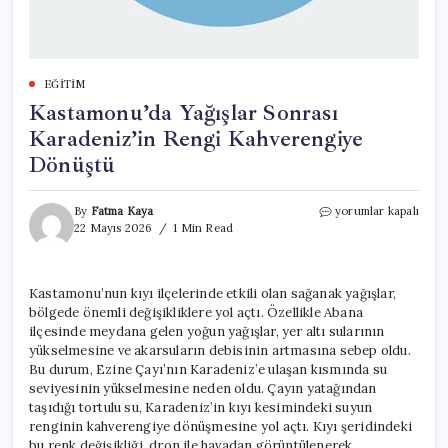
EĞITIM
Kastamonu’da Yağışlar Sonrası
Karadeniz’in Rengi Kahverengiye
Dönüştü
Kastamonu’da
By
Fatma Kaya
yorumlar kapalı
Yağışlar
22 Mayıs 2026
1 Min Read
Sonrası
Karadeniz’in
Rengi
Kastamonu’nun kıyı ilçelerinde etkili olan sağanak yağışlar,
Kahverengiye
bölgede önemli değişikliklere yol açtı. Özellikle Abana
Dönüştü
için
ilçesinde meydana gelen yoğun yağışlar, yer altı sularının
yükselmesine ve akarsuların debisinin artmasına sebep oldu.
Bu durum, Ezine Çayı’nın Karadeniz’e ulaşan kısmında su
seviyesinin yükselmesine neden oldu. Çayın yatağından
taşıdığı tortulu su, Karadeniz’in kıyı kesimindeki suyun
renginin kahverengiye dönüşmesine yol açtı. Kıyı şeridindeki
bu renk değişikliği, dron ile havadan görüntülenerek