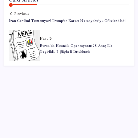
Previous
İran Gerilimi Tırmanıyor! Trump’ın Kararı Netanyahu’yu Öfkelendirdi
Next
Bursa’da Hırsızlık Operasyonu: 28 Araç Ele
Geçirildi, 3 Şüpheli Tutuklandı
SON YAZILAR