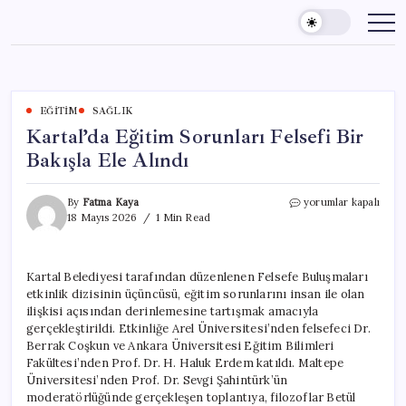
Skip
to
content
EĞITIM
SAĞLIK
Kartal’da Eğitim Sorunları Felsefi Bir
Bakışla Ele Alındı
Kartal’da
By
Fatma Kaya
yorumlar kapalı
Eğitim
18 Mayıs 2026
1 Min Read
Sorunları
Felsefi
Bir
Kartal Belediyesi tarafından düzenlenen Felsefe Buluşmaları
Bakışla
etkinlik dizisinin üçüncüsü, eğitim sorunlarını insan ile olan
Ele
Alındı
ilişkisi açısından derinlemesine tartışmak amacıyla
için
gerçekleştirildi. Etkinliğe Arel Üniversitesi’nden felsefeci Dr.
Berrak Coşkun ve Ankara Üniversitesi Eğitim Bilimleri
Fakültesi’nden Prof. Dr. H. Haluk Erdem katıldı. Maltepe
Üniversitesi’nden Prof. Dr. Sevgi Şahintürk’ün
moderatörlüğünde gerçekleşen toplantıya, filozoflar Betül