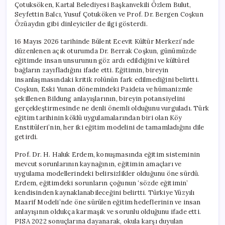
Çotuksöken, Kartal Belediyesi Başkanvekili Özlem Bulut,
Seyfettin Balcı, Yusuf Çotuköken ve Prof. Dr. Bergen Coşkun
Özüaydın gibi dinleyiciler de ilgi gösterdi.
16 Mayıs 2026 tarihinde Bülent Ecevit Kültür Merkezi’nde
düzenlenen açık oturumda Dr. Berrak Coşkun, günümüzde
eğitimde insan unsurunun göz ardı edildiğini ve kültürel
bağların zayıfladığını ifade etti. Eğitimin, bireyin
insanlaşmasındaki kritik rolünün fark edilmediğini belirtti.
Coşkun, Eski Yunan dönemindeki Paideia ve hümanizmle
şekillenen Bildung anlayışlarının, bireyin potansiyelini
gerçekleştirmesinde ne denli önemli olduğunu vurguladı. Türk
eğitim tarihinin köklü uygulamalarından biri olan Köy
Enstitüleri’nin, her iki eğitim modelini de tamamladığını dile
getirdi.
Prof. Dr. H. Haluk Erdem, konuşmasında eğitim sisteminin
mevcut sorunlarının kaynağının, eğitimin amaçları ve
uygulama modellerindeki belirsizlikler olduğunu öne sürdü.
Erdem, eğitimdeki sorunların çoğunun ‘sözde eğitimin’
kendisinden kaynaklanabileceğini belirtti. Türkiye Yüzyılı
Maarif Modeli’nde öne sürülen eğitim hedeflerinin ve insan
anlayışının oldukça karmaşık ve sorunlu olduğunu ifade etti.
PISA 2022 sonuçlarına dayanarak, okula karşı duyulan