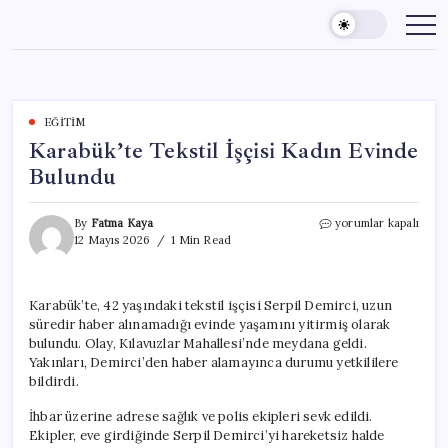
Skip
to
content
EĞITIM
Karabük’te Tekstil İşçisi Kadın Evinde
Bulundu
Karabük’te
By
Fatma Kaya
yorumlar kapalı
Tekstil
12 Mayıs 2026
1 Min Read
İşçisi
Kadın
Evinde
Karabük’te, 42 yaşındaki tekstil işçisi Serpil Demirci, uzun
Bulundu
süredir haber alınamadığı evinde yaşamını yitirmiş olarak
için
bulundu. Olay, Kılavuzlar Mahallesi’nde meydana geldi.
Yakınları, Demirci’den haber alamayınca durumu yetkililere
bildirdi.
İhbar üzerine adrese sağlık ve polis ekipleri sevk edildi.
Ekipler, eve girdiğinde Serpil Demirci’yi hareketsiz halde