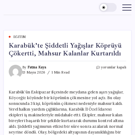
Skip
to
content
EĞITIM
Karabük’te Şiddetli Yağışlar Köprüyü
Çökertti, Mahsur Kalanlar Kurtarıldı
Karabük’te
By
Fatma Kaya
yorumlar kapalı
Şiddetli
13 Mayıs 2026
1 Min Read
Yağışlar
Köprüyü
Çökertti,
Karabük’ün Eskipazar ilçesinde meydana gelen aşırı yağışlar,
Mahsur
Köyceğiz köyünde bir köprünün çökmesine yol açtı. Bu olay
Kalanlar
Kurtarıldı
sonucunda 3 kişi, köprünün çökmesi nedeniyle mahsur kaldı.
için
Yerel halkın yardım çığlıklarına, Karabük İl Özel İdaresi
ekipleri iş makineleriyle müdahale etti. Ekipler, mahsur kalan
bireyleri başarılı bir şekilde kurtararak durumu kontrol altına
aldı. Şiddetli yağmurun etkisi bir süre sonra azalarak normal
seyrine döndü. Olay, bölgedeki altyapının dayanıklılığını bir