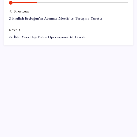
Previous
Zikrullah Erdoğan’ın Ataması Meclis’te Tartışma Yarattı
Next
22 İlde Yasa Dışı Bahis Operasyonu: 61 Gözaltı
SON YAZILAR
Meclis’e sunuldu… TBMM Başkanı Numan
Kurtulmuş’tan ‘çerçeve yasa’ açıklaması: ‘Türkiye’nin
iç kalesini tahkim edecek’