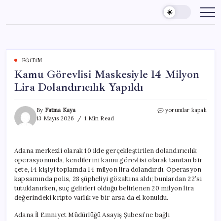
Skip
to
content
EĞITIM
Kamu Görevlisi Maskesiyle 14 Milyon
Lira Dolandırıcılık Yapıldı
Kamu
By
Fatma Kaya
yorumlar kapalı
Görevlisi
13 Mayıs 2026
1 Min Read
Maskesiyle
14
Milyon
Adana merkezli olarak 10 ilde gerçekleştirilen dolandırıcılık
Lira
operasyonunda, kendilerini kamu görevlisi olarak tanıtan bir
Dolandırıcılık
Yapıldı
çete, 14 kişiyi toplamda 14 milyon lira dolandırdı. Operasyon
için
kapsamında polis, 28 şüpheliyi gözaltına aldı; bunlardan 22’si
tutuklanırken, suç gelirleri olduğu belirlenen 20 milyon lira
değerindeki kripto varlık ve bir arsa da el konuldu.
Adana İl Emniyet Müdürlüğü Asayiş Şubesi’ne bağlı