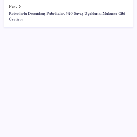
Next
Robotlarla Donatılmış Fabrikalar, J-20 Savaş Uçaklarını Makarna Gibi
Üretiyor
SON YAZILAR
Honor Magic V6 Türkiye’de: İşte Fiyatı ve Özellikleri
Meclis’e sunuldu… TBMM Başkanı Numan
Kurtulmuş’tan ‘çerçeve yasa’ açıklaması: ‘Türkiye’nin
iç kalesini tahkim edecek’
Gençler iş hayatında en çok neye dikkat ediyor?