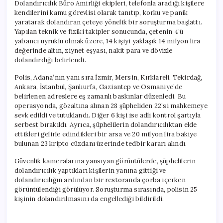
Dolandırıcılık Büro Amirliği ekipleri, telefonla aradığı kişilere
kendilerini kamu görevlisi olarak tanıtıp, korku ve panik
yaratarak dolandıran çeteye yönelik bir soruşturma başlattı.
Yapılan teknik ve fiziki takipler sonucunda, çetenin 4’ü
yabancı uyruklu olmak üzere, 14 kişiyi yaklaşık 14 milyon lira
değerinde altın, ziynet eşyası, nakit para ve dövizle
dolandırdığı belirlendi.
Polis, Adana’nın yanı sıra İzmir, Mersin, Kırklareli, Tekirdağ,
Ankara, İstanbul, Şanlıurfa, Gaziantep ve Osmaniye’de
belirlenen adreslere eş zamanlı baskınlar düzenledi. Bu
operasyonda, gözaltına alınan 28 şüpheliden 22’si mahkemeye
sevk edildi ve tutuklandı. Diğer 6 kişi ise adli kontrol şartıyla
serbest bırakıldı. Ayrıca, şüphelilerin dolandırıcılıktan elde
ettikleri gelirle edindikleri bir arsa ve 20 milyon lira bakiye
bulunan 23 kripto cüzdanı üzerinde tedbir kararı alındı.
Güvenlik kameralarına yansıyan görüntülerde, şüphelilerin
dolandırıcılık yaptıkları kişilerin yanına gittiği ve
dolandırıcılığın ardından bir restoranda çorba içerken
görüntülendiği görülüyor. Soruşturma sırasında, polisin 25
kişinin dolandırılmasını da engellediği bildirildi.