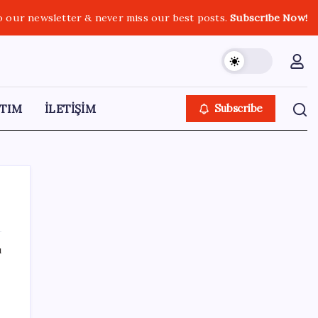
o our newsletter & never miss our best posts.
Subscribe Now!
TIM
İLETİŞİM
Subscribe
ı
SON YAZILAR
ABD, İran bağlantılı kripto para borsasına
yaptırım uyguladı