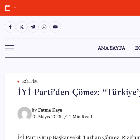
Skip
-
to
content
https://www.facebook.com/
https://twitter.com/
https://t.me/
https://www.instagram.com/
https://youtube.com/
ANA SAYFA
E
EĞITIM
İYİ Parti’den Çömez: “Türkiye’
By
Fatma Kaya
20 Mayıs 2026
1 Min Read
İYİ Parti Grup Başkanvekili Turhan Çömez, Rize’nin