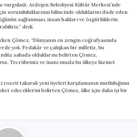
Güçlendireceği
ını vurguladı. Ardeşen Belediyesi Kültür Merkezi’nde
için
çin sorumluluklarının bilincinde olduklarını ifade eden
ğünün sağlanması, insan hakları ve özgürlüklerin
biliriz.” dedi.
 çeken Çömez, “Dünyanın en zengin coğrafyasında
erde yok. Fedakâr ve çalışkan bir milletiz, bu
 gündüz sahada olduklarını belirten Çömez,
oruz. Tecrübemiz ve inancımızla bu ülkeye hizmet
 rozeti takarak yeni üyeleri karşılamanın mutluluğunu
ket edeceklerini belirten Çömez, ülke için daha iyi bir