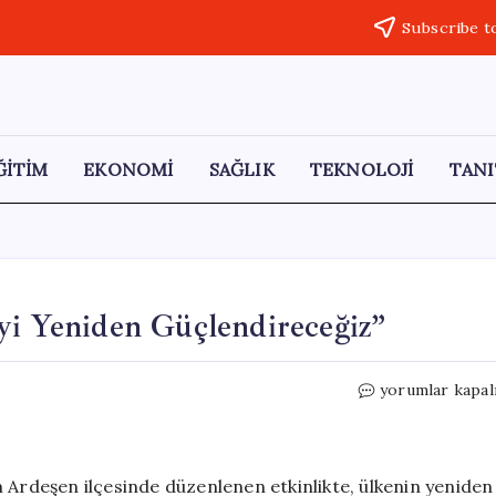
Subscribe t
ĞİTİM
EKONOMİ
SAĞLIK
TEKNOLOJİ
TANI
yi Yeniden Güçlendireceğiz”
İYİ
yorumlar kapal
Parti’den
Çömez:
“Türkiye’yi
Yeniden
 Ardeşen ilçesinde düzenlenen etkinlikte, ülkenin yeniden