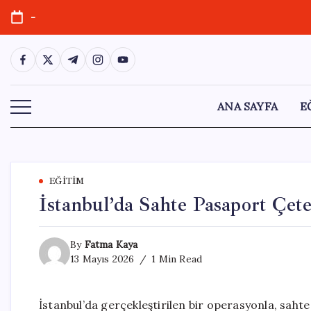
Skip
-
to
content
https://www.facebook.com/
https://twitter.com/
https://t.me/
https://www.instagram.com/
https://youtube.com/
ANA SAYFA
E
EĞITIM
İstanbul’da Sahte Pasaport Çete
By
Fatma Kaya
13 Mayıs 2026
1 Min Read
İstanbul’da gerçekleştirilen bir operasyonla, saht