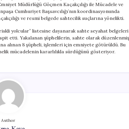
8
l Emniyet Müdürlüğü Göçmen Kaçakçılığı ile Mücadele ve
Şüpheli
anpaşa Cumhuriyet Başsavcılığı’nın koordinasyonunda
Gözaltında
kçılığı ve resmi belgede sahtecilik suçlarına yönelikti.
için
riskli yolcular” listesine dayanarak sahte seyahat belgeleri
espit etti. Yakalanan şüphelilerin, sahte olarak düzenlenmi
tına alınan 8 şüpheli, işlemleri için emniyete götürüldü. Bu
elik mücadelenin kararlılıkla sürdüğünü gösteriyor.
Author
tma Kaya