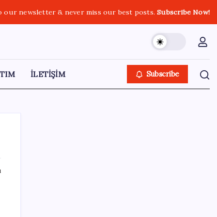
o our newsletter & never miss our best posts.
Subscribe Now!
TIM
İLETİŞİM
Subscribe
ı
SON YAZILAR
ING’den dolar/TL tahmini