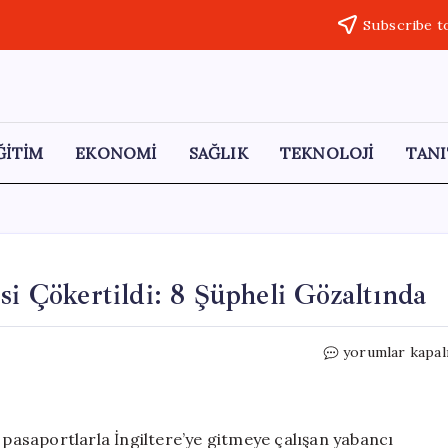
Subscribe t
ĞİTİM
EKONOMİ
SAĞLIK
TEKNOLOJİ
TANI
si Çökertildi: 8 Şüpheli Gözaltında
İstanbul’da
yorumlar kapal
Sahte
Pasaport
Çetesi
Çökertildi:
e pasaportlarla İngiltere’ye gitmeye çalışan yabancı