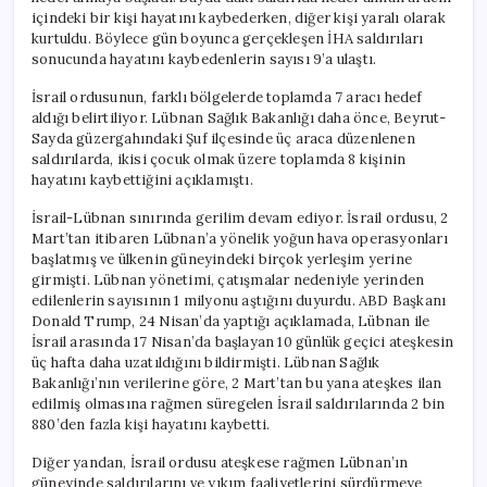
içindeki bir kişi hayatını kaybederken, diğer kişi yaralı olarak
kurtuldu. Böylece gün boyunca gerçekleşen İHA saldırıları
sonucunda hayatını kaybedenlerin sayısı 9’a ulaştı.
İsrail ordusunun, farklı bölgelerde toplamda 7 aracı hedef
aldığı belirtiliyor. Lübnan Sağlık Bakanlığı daha önce, Beyrut-
Sayda güzergahındaki Şuf ilçesinde üç araca düzenlenen
saldırılarda, ikisi çocuk olmak üzere toplamda 8 kişinin
hayatını kaybettiğini açıklamıştı.
İsrail-Lübnan sınırında gerilim devam ediyor. İsrail ordusu, 2
Mart’tan itibaren Lübnan’a yönelik yoğun hava operasyonları
başlatmış ve ülkenin güneyindeki birçok yerleşim yerine
girmişti. Lübnan yönetimi, çatışmalar nedeniyle yerinden
edilenlerin sayısının 1 milyonu aştığını duyurdu. ABD Başkanı
Donald Trump, 24 Nisan’da yaptığı açıklamada, Lübnan ile
İsrail arasında 17 Nisan’da başlayan 10 günlük geçici ateşkesin
üç hafta daha uzatıldığını bildirmişti. Lübnan Sağlık
Bakanlığı’nın verilerine göre, 2 Mart’tan bu yana ateşkes ilan
edilmiş olmasına rağmen süregelen İsrail saldırılarında 2 bin
880’den fazla kişi hayatını kaybetti.
Diğer yandan, İsrail ordusu ateşkese rağmen Lübnan’ın
güneyinde saldırılarını ve yıkım faaliyetlerini sürdürmeye