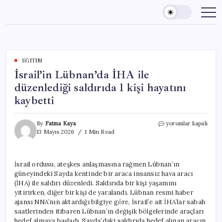
Skip
to
content
EĞITIM
İsrail’in Lübnan’da İHA ile
düzenlediği saldırıda 1 kişi hayatını
kaybetti
İsrail’in
By
Fatma Kaya
yorumlar kapalı
Lübnan’da
13 Mayıs 2026
1 Min Read
İHA
ile
düzenlediği
İsrail ordusu, ateşkes anlaşmasına rağmen Lübnan’ın
saldırıda
güneyindeki Sayda kentinde bir araca insansız hava aracı
1
kişi
(İHA) ile saldırı düzenledi. Saldırıda bir kişi yaşamını
hayatını
yitirirken, diğer bir kişi de yaralandı. Lübnan resmi haber
kaybetti
ajansı NNA’nın aktardığı bilgiye göre, İsrail’e ait İHA’lar sabah
için
saatlerinden itibaren Lübnan’ın değişik bölgelerinde araçları
hedef almaya başladı. Sayda’daki saldırıda hedef alınan aracın