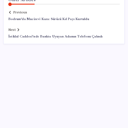
Previous
Bodrum’da Mucizevi Kaza: Sürücü Kıl Payı Kurtuldu
Next
İstiklal Caddesi’nde Bankta Uyuyan Adamın Telefonu Çalındı
SON YAZILAR
Honor Magic V6 Türkiye’de: İşte Fiyatı ve Özellikleri
Meclis’e sunuldu… TBMM Başkanı Numan
Kurtulmuş’tan ‘çerçeve yasa’ açıklaması: ‘Türkiye’nin