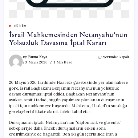
EĞITIM
İsrail Mahkemesinden Netanyahu’nun
Yolsuzluk Davasına İptal Kararı
İsrail
By
Fatma Kaya
yorumlar kapalı
Mahkemesinden
20 Mayıs 2026
1 Min Read
Netanyahu’nun
Yolsuzluk
Davasına
20 Mayıs 2026 tarihinde Haaretz gazetesinde yer alan habere
İptal
göre, İsrail Başbakanı Benjamin Netanyahu’nun yolsuzluk
Kararı
için
davası duruşması iptal edildi. Başbakan Netanyahu’nun
avukatı Amit Hadad, bugün yapılması planlanan duruşmanın
iptali için mahkemeye başvurdu. Mahkeme, Hadad’ın sunduğu
gerekçeleri dikkate alarak talebi kabul etti.
Duruşmanın iptali, Netanyahu’nun “diplomatik ve güvenlik”
sebepleriyle daha önceki duruşmaların erken sona
erdirilmesiyle de bağlantılı. Son iki gün içerisinde İran’a