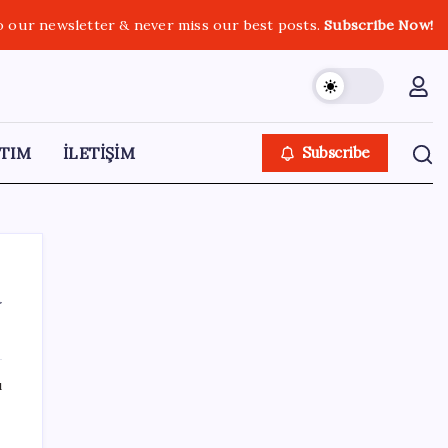
o our newsletter & never miss our best posts.
Subscribe Now!
TIM
İLETİŞİM
Subscribe
a
SON YAZILAR
ı
Meclis’e sunuldu… TBMM Başkanı Numan
Kurtulmuş’tan ‘çerçeve yasa’ açıklaması: