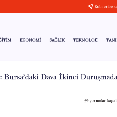
Subscribe t
ĞİTİM
EKONOMİ
SAĞLIK
TEKNOLOJİ
TANI
r: Bursa’daki Dava İkinci Duruşmad
İşkence
yorumlar kapal
İddiaları
Devam
Ediyor: