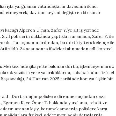
Bursa’daki
iasıyla yargılanan vatandaşların davasının ikinci
Dava
ul etmeyerek, davanın seyrini değiştiren bir karar
İkinci
Duruşmada
İlerlemiyor
i kaçağı Alperen U.’nun, Zafer Y.’ye ait iş yerinde
için
. Sivil polislerin dükkânda yaptıkları aramada, Zafer Y. ile
yordu. Tartışmanın ardından, bu dört kişi ters kelepçe ile
götürüldü. 24 saat sonra ifadeleri alınmadan adli kontrol
s Merkezi’nde şikayette bulunan dörtlü, işkenceye maruz
i olarak yüzüstü yere yatırıldıklarını, sabaha kadar fiziksel
Başsavcılığı, 24 Haziran 2025 tarihinde konuya ilişkin bir
yer aldı. Dört sanığın polislere direnme suçundan ceza
, Egemen K. ve Ömer T. hakkında yaralama, tehdit ve
cıların aranan kişiyi korumak amacıyla polislere karşı
n mağdurlara fiziksel şiddet uyguladığı detaylarıyla