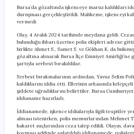
Bursa’da gözaltında işkenceye maruz kaldıkları idd
duruşması gerçekleştirildi. Mahkeme, işkenceyi kab
vermedi.
Olay, 4 Aralık 2024 tarihinde meydana geldi. Cezaev
bulunduğu ihbarı üzerine polis ekipleri adrese gitti
birlikte Ahmet S., Samet S. ve Gökhan K. da bulunu
gözaltına alınarak Bursa İlçe Emniyet Amirliği’ne 
şartıyla serbest bırakıldılar.
Serbest bırakmalarının ardından, Yavuz Selim Poli
kaldıklarını iddia etti. Ellerinin arkasında kelepçel
şiddete uğradıklarını belirttiler. Bursa Cumhuriyet 
iddianame hazırladı.
İddianamede, işkence iddialarıyla ilgili tespitler 
alması istenirken, polis memurlarından Mehmet T.
hakaret suçlarından ceza talep edildi. Olayın, dava
koyması şeklinde anlatıldığı iddianamede, polisleri