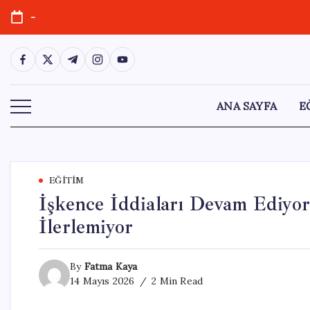
Skip
-
to
content
https://www.facebook.com/
https://twitter.com/
https://t.me/
https://www.instagram.com/
https://youtube.com/
ANA SAYFA
E
EĞITIM
İşkence İddiaları Devam Ediyo
İlerlemiyor
By
Fatma Kaya
14 Mayıs 2026
2 Min Read