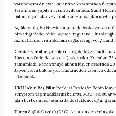
vatandaşını önleyici karantina kapsamında ülkesin
tarafından yapılan resmi açıklamada, Saint Helena
bulunan yolcular veya onlarla teması olan sağlık per
Açıklamada, bu bireylerin şu anda izolasyonda old
olmadığı ifade edildi. Ayrıca, İngiltere Ulusal Sağ
hizmetlerine erişimlerinin sağlanacağı vurgulandı.
Gemide yer alan yolcuların sağlık değerlendirme 
Hastanesi’nde devam ettiği aktarıldı. Yolcular, 72 
tamamladı. Karantinaya alınan kişiler arasında 20 İ
Japon yolcu bulunuyor. Hastaneden taburcu edilen
istenecek.
UKHSA’nın Baş Bilim Yetkilisi Profesör Robin May, t
semptom taşımadıklarını belirtti. May, “Yolcular ve
alan herkesin her aşamada destekleneceğini garant
Dünya Sağlık Örgütü (DSÖ), Arjantin’den yola çıka