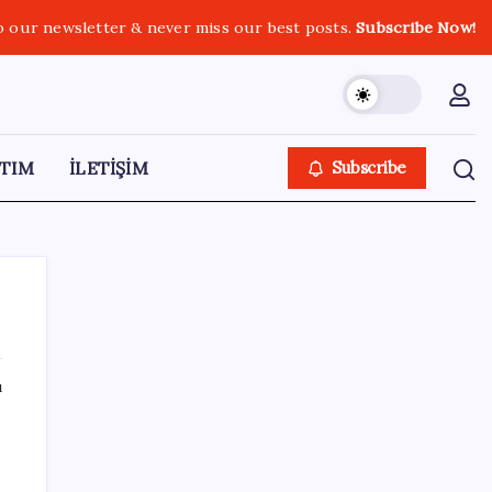
o our newsletter & never miss our best posts.
Subscribe Now!
TIM
İLETİŞİM
Subscribe
ı
SON YAZILAR
Honor Magic V6 Türkiye’de: İşte Fiyatı ve
Özellikleri