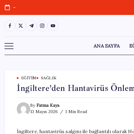
Skip
-
to
content
https://www.facebook.com/
https://twitter.com/
https://t.me/
https://www.instagram.com/
https://youtube.com/
ANA SAYFA
E
EĞITIM
SAĞLIK
İngiltere’den Hantavirüs Önlem
By
Fatma Kaya
13 Mayıs 2026
1 Min Read
İngiltere, hantavirüs salgını ile bağlantılı olarak