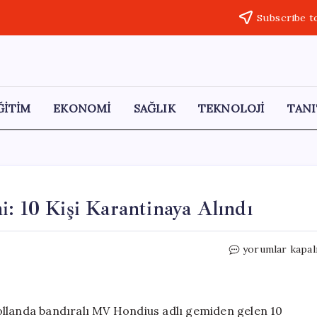
Subscribe t
ĞİTİM
EKONOMİ
SAĞLIK
TEKNOLOJİ
TANI
i: 10 Kişi Karantinaya Alındı
İngiltere’den
yorumlar kapal
Hantavirüs
Önlemi:
10
Kişi
 Hollanda bandıralı MV Hondius adlı gemiden gelen 10