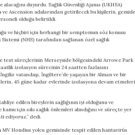
Karantinaya
e alacağını duyurdu. Sağlık Güvenliği Ajansı (UKHSA)
Alındı
 ve Ascension adalarından getirilecek bu kişilerin, gemid
için
soneli olduğu belirtildi.
uğu ve hiçbiri için herhangi bir semptomun söz konusu
lık Sistemi (NHS) tarafından sağlanan özel sağlık
ve test süreçlerinin Merseyside bölgesindeki Arrowe Park
saatlik izolasyon sürecinin 24 saatten fazlasını
ngiliz vatandaşı, İngiltere’de yaşayan bir Alman ve bir
lerin, 45 güne kadar evlerinde izolasyona devam etmeleri
ahliye edilen bireylerin sağlığının iyi olduğunu ve
 kamu için sıkı sağlık önlemleri alındığını ve süreçte yer
i ediyoruz,” dedi.
n MV Hondius yolcu gemisinde tespit edilen hantavirüs