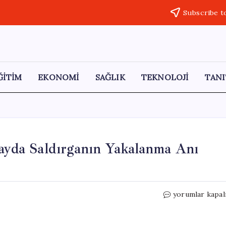
Subscribe t
ĞİTİM
EKONOMİ
SAĞLIK
TEKNOLOJİ
TANI
layda Saldırganın Yakalanma Anı
İki
yorumlar kapal
Polisimizin
Şehit
Olduğu