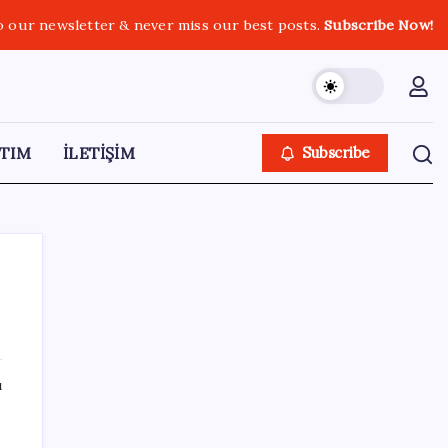
o our newsletter & never miss our best posts.
Subscribe Now!
TIM
İLETİŞİM
Subscribe
SON YAZILAR
ı
ABD, İran bağlantılı kripto para borsasına
yaptırım uyguladı