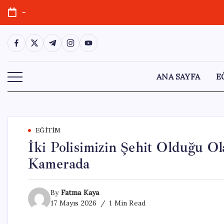
Skip
-
to
content
https://www.facebook.com/
https://twitter.com/
https://t.me/
https://www.instagram.com/
https://youtube.com/
ANA SAYFA
E
EĞITIM
İki Polisimizin Şehit Olduğu O
Kamerada
By
Fatma Kaya
17 Mayıs 2026
1 Min Read