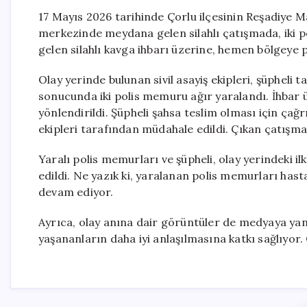
17 Mayıs 2026 tarihinde Çorlu ilçesinin Reşadiye M
merkezinde meydana gelen silahlı çatışmada, iki po
gelen silahlı kavga ihbarı üzerine, hemen bölgeye po
Olay yerinde bulunan sivil asayiş ekipleri, şüpheli t
sonucunda iki polis memuru ağır yaralandı. İhbar ü
yönlendirildi. Şüpheli şahsa teslim olması için ça
ekipleri tarafından müdahale edildi. Çıkan çatışmada
Yaralı polis memurları ve şüpheli, olay yerindeki 
edildi. Ne yazık ki, yaralanan polis memurları hasta
devam ediyor.
Ayrıca, olay anına dair görüntüler de medyaya yan
yaşananların daha iyi anlaşılmasına katkı sağlıyor. O