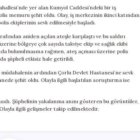
Olayda
ahallesi’nde yer alan Kumyol Caddesi’ndeki bir iş
Saldırganın
lis memuru şehit oldu. Olay, iş merkezinin ikinci katından
Yakalanma
lis ekiplerinin sevk edilmesiyle başladı.
Anı
Kamerada
arafından aniden açılan ateşle karşılaştı ve bu saldırı
için
zerine bölgeye çok sayıda takviye ekip ve sağlık ekibi
ğrıda bulunulmasına rağmen, ateş açması üzerine polis
 şüpheli etkisiz hale getirildi.
ilk müdahalenin ardından Çorlu Devlet Hastanesi’ne sevk
nede şehit oldu. Olayla ilgili başlatılan soruşturma ise
sıdı. Şüphelinin yakalanma anını gösteren bu görüntüler,
layla ilgili gelişmeler takip edilmektedir.