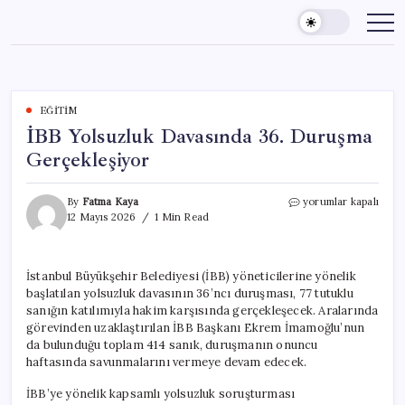
Skip
to
content
EĞITIM
İBB Yolsuzluk Davasında 36. Duruşma
Gerçekleşiyor
İBB
By
Fatma Kaya
yorumlar kapalı
Yolsuzluk
12 Mayıs 2026
1 Min Read
Davasında
36.
Duruşma
İstanbul Büyükşehir Belediyesi (İBB) yöneticilerine yönelik
Gerçekleşiyor
başlatılan yolsuzluk davasının 36’ncı duruşması, 77 tutuklu
için
sanığın katılımıyla hakim karşısında gerçekleşecek. Aralarında
görevinden uzaklaştırılan İBB Başkanı Ekrem İmamoğlu’nun
da bulunduğu toplam 414 sanık, duruşmanın onuncu
haftasında savunmalarını vermeye devam edecek.
İBB’ye yönelik kapsamlı yolsuzluk soruşturması