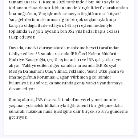
tamamlanarak, 11 Kasım 2025 tarihinde 3 bin 809 sayfalık
iddianame hazırlandı. İddianamede ‘örgüt lideri’ olarak anılan
İmamoğlu’nun, ‘Suç işlemek amacıyla örgüt kurma’, ‘rüşvet’,
‘suç gelirlerinin aklanması’ gibi birçok suçlamayla karşı
karşıya olduğu ifade ediliyor. 142 ayrı eylem nedeniyle
toplamda 828 yıl 2 aydan 2 bin 352 yıla kadar hapis cezası
talep ediliyor.
Davada, önceki duruşmalarda mahkeme heyeti tarafından
tahliye edilen 33 sanık arasında İBB Özel Kalem Müdürü
Kadriye Kasapoğlu, çeşitli iş insanları ve İBB çalışanları yer
alıyor. Tahliye edilen diğer sanıklar arasında İBB Sosyal
Medya Danışmanı Ulaş Yılmaz, reklamcı Yusuf Utku Şahin ve
İmamoğlu’nun koruması Çağlar Türkmen gibi isimler
bulunuyor. Bu süreç, kamuoyunda geniş yankı uyandırmaya
devam ediyor.
Sonuç olarak, İBB davası, İstanbul’un yerel yönetiminde
yaşanan yolsuzluk iddialarıyla ilgili önemli bir gelişme daha
sunarak, hukukun nasıl işlediğine dair birçok soruyu gündeme
getiriyor.