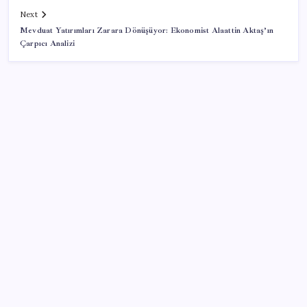
Next
Mevduat Yatırımları Zarara Dönüşüyor: Ekonomist Alaattin Aktaş’ın
Çarpıcı Analizi
SON YAZILAR
ABD, İran bağlantılı kripto para borsasına yaptırım
uyguladı
Citi, üçüncü çeyrek petrol tahminini yükseltti
Android 17 bazı Galaxy modelleri için veda
güncellemesi olacak