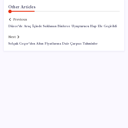
Other Articles
Previous
Düzce’de Araç İçinde Saklanan Binlerce Uyuşturucu Hap Ele Geçirildi
Next
Selçuk Geçer’den Altın Fiyatlarına Dair Çarpıcı Tahminler
SON YAZILAR
Honor Magic V6 Türkiye’de: İşte Fiyatı ve Özellikleri