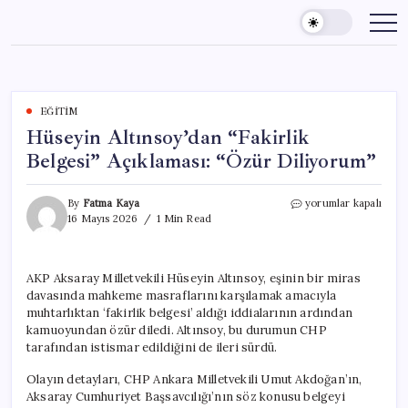
Skip
to
content
EĞITIM
Hüseyin Altınsoy’dan “Fakirlik
Belgesi” Açıklaması: “Özür Diliyorum”
Hüseyin
By
Fatma Kaya
yorumlar kapalı
Altınsoy’dan
16 Mayıs 2026
1 Min Read
“Fakirlik
Belgesi”
Açıklaması:
AKP Aksaray Milletvekili Hüseyin Altınsoy, eşinin bir miras
“Özür
davasında mahkeme masraflarını karşılamak amacıyla
Diliyorum”
için
muhtarlıktan ‘fakirlik belgesi’ aldığı iddialarının ardından
kamuoyundan özür diledi. Altınsoy, bu durumun CHP
tarafından istismar edildiğini de ileri sürdü.
Olayın detayları, CHP Ankara Milletvekili Umut Akdoğan’ın,
Aksaray Cumhuriyet Başsavcılığı’nın söz konusu belgeyi