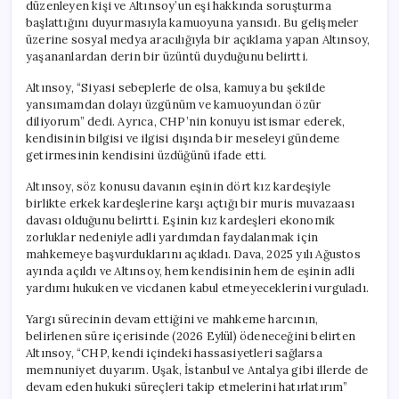
düzenleyen kişi ve Altınsoy’un eşi hakkında soruşturma
başlattığını duyurmasıyla kamuoyuna yansıdı. Bu gelişmeler
üzerine sosyal medya aracılığıyla bir açıklama yapan Altınsoy,
yaşananlardan derin bir üzüntü duyduğunu belirtti.
Altınsoy, “Siyasi sebeplerle de olsa, kamuya bu şekilde
yansımamdan dolayı üzgünüm ve kamuoyundan özür
diliyorum” dedi. Ayrıca, CHP’nin konuyu istismar ederek,
kendisinin bilgisi ve ilgisi dışında bir meseleyi gündeme
getirmesinin kendisini üzdüğünü ifade etti.
Altınsoy, söz konusu davanın eşinin dört kız kardeşiyle
birlikte erkek kardeşlerine karşı açtığı bir muris muvazaası
davası olduğunu belirtti. Eşinin kız kardeşleri ekonomik
zorluklar nedeniyle adli yardımdan faydalanmak için
mahkemeye başvurduklarını açıkladı. Dava, 2025 yılı Ağustos
ayında açıldı ve Altınsoy, hem kendisinin hem de eşinin adli
yardımı hukuken ve vicdanen kabul etmeyeceklerini vurguladı.
Yargı sürecinin devam ettiğini ve mahkeme harcının,
belirlenen süre içerisinde (2026 Eylül) ödeneceğini belirten
Altınsoy, “CHP, kendi içindeki hassasiyetleri sağlarsa
memnuniyet duyarım. Uşak, İstanbul ve Antalya gibi illerde de
devam eden hukuki süreçleri takip etmelerini hatırlatırım”