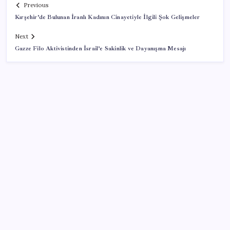
Previous
Kırşehir’de Bulunan İranlı Kadının Cinayetiyle İlgili Şok Gelişmeler
Next
Gazze Filo Aktivistinden İsrail’e Sakinlik ve Dayanışma Mesajı
SON YAZILAR
İlana koyan hiç beklemiyor, alıcısı hazır: Bu 20
otomobil kapış kapış gidiyor
Meta’nın Yapay Zeka Modeli Dışarı Sızdı: Siber
Saldırı Oldu mu?