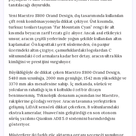
Rekor
tanıtılacağı duyuruldu.
Kırdı
için
Yeni Maextro S800 Grand Design, dış tasarımında kullanılan
çift renk kombinasyonuyla dikkat çekiyor. Üst kısımda,
turkuaz tonları taşıyan “Far Mountain Cyan” rengi ile alt
kısımda beyazın zarif tezatı göz alıyor. Ancak asıl etkileyici
unsur, aracın çeşitli yerlerinde yoğun şekilde kullanılan altın
kaplamalar. Ön kaputtaki şerit süslemeden, ön panjur
üzerindeki altın çizgiye, çamurluklardaki logolardan C
sütunundaki özel armalara kadar her detay, aracın ultra lüks
kimliğini ve prestijini vurguluyor.
Büyüklüğüyle de dikkat çeken Maextro S800 Grand Design,
5480 mm uzunluğa, 2000 mm genişliğe, 1542 mm yüksekliğe ve
3370 mm aks mesafesine sahip. İç mekanda, sürücü ve
yolcuların rahatlığı için 4 koltuklu özel bir dizayn
benimsenmiş. Teknolojik donanım açısından ise Maextro,
rakiplerine gözdağı veriyor. Aracın tavanına yerleştirilen
gelişmiş LiDAR sensörü dikkat çekerken, B sütunlarındaki
ekstra kameralar, Huawei’nin geliştirdiği en son otonom
sürüş yazılımı Qiankun ADS 5.0 sistemini barındırdığını
gösteriyor.
Müşterilere iki farklı güç aktarma organı seçeneği sunuluyor.