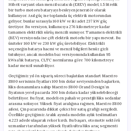
Hibrit varyant olan menzil uzatıcılı (EREV) model, 1.5 litrelik
bir turbo motoru bataryayı besleyen jeneratör olarak
kullanıyor. Asıl güç ise toplamda üç elektrik motorundan
geliyor; bunlar sırasıyla 160 kW ve iki adet 237 kW güç
üretiyor. Bu versiyon, kullanıcıya 276 kilometreye kadar
tamamen elektrikli sürüş menzili sunuyor. Tamamen elektrikli
(BEV) versiyonda ise çift elektrik motorlu bir yapı mevcut. Bu
üniteler 160 kW ve 230 kW güç üretebiliyor. Elektrikli
seçeneğin batarya hacmi ve menzil bilgileri henüz gizli
tutuluyor, ancak modelin baz versiyonunda kullanılan 95
kWsa’lık batarya, CLTC normlarına göre 700 kilometreye
kadar menzil sunabiliyor.
Geçtiğimiz yıl ön sipariş süreci başlatılan standart Maextro
S800 serisinin fiyatları 100 bin dolar seviyesinden başlarken,
lüks donanımlara sahip Maextro S800 Grand Design’ın
fiyatının yerel pazarda 300 bin dolara kadar yükselebileceği
belirtiliyor. Bu fiyat, modeli en pahalı ve prestijli lüks sedanlar
arasına sokuyor. Yüksek fiyat aralığına rağmen, Maextro S800
ailesi, Çin pazarında dikkat çekici bir satış grafiği sergiledi.
Özellikle geçtiğimiz Aralık ayında modelin aylık teslimatları
4.223 adede ulaşarak rekor kırdı. Bu başarı, otomotiv sektörü
uzmanları tarafından yüksek fiyatlı ultra lüks araç segmenti