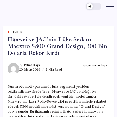
Skip
to
content
HABER
Huawei ve JAC’nin Lüks Sedanı
Maextro S800 Grand Design, 300 Bin
Dolarla Rekor Kırdı
Huawei
By
Fatma Kaya
yorumlar kapalı
ve
20 Mayıs 2026
2 Min Read
JAC’nin
Lüks
Sedanı
Dünya otomotiv pazarında lüks segmenti yeniden
Maextro
şekillendirmeyi hedefleyen Huawei ve JAC ortaklığı, bu
S800
Grand
alandaki rekabeti alevlendirecek yeni bir model tanıttı.
Design,
Maextro markası, Rolls-Royce gibi prestijli isimlerle rekabet
300
edecek S800 modelinin en üst versiyonunu, “Grand Design”
Bin
adıyla sundu. Bu ihtişamlı serinin ilk görselleri kamuoyuyla
Dolarla
paylaşıldı ve lüks sedanın Haziran ayında resmi olarak