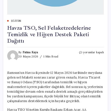
EĞITIM
Havza TSO, Sel Felaketzedelerine
Temizlik ve Hijyen Destek Paketi
Dağıttı
Havza
By
Fatma Kaya
yorumlar kapalı
TSO,
20 Mayıs 2026
1 Min Read
Sel
Felaketzedelerine
Temizlik
Samsun’un Havza ilçesinde 12 Mayıs 2026 tarihinde meydana
ve
gelen sel felaketi sonrası zarar gören esnafa, Havza Ticaret
Hijyen
Destek
ve Sanayi Odası (TSO) tarafından temizlik ve hijyen
Paketi
malzemeleri içeren paketler dağıtıldı. Sel sonrası iş yerlerinin
Dağıttı
temizliğine devam eden esnafa destek amaçlı gerçekleştirilen
için
bu yardım kampanyası, ilçede büyük bir ihtiyaç olan temizlik
çalışmalarını desteklemek için hayata geçirildi.
Havza TSO Yönetim Kurulu Başkanı Erkan Acar, AA