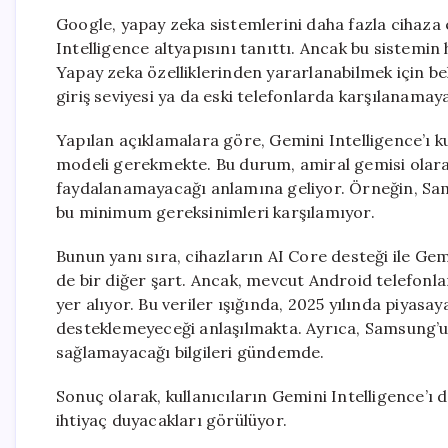
Google, yapay zeka sistemlerini daha fazla cihaza
Intelligence altyapısını tanıttı. Ancak bu sistemi
Yapay zeka özelliklerinden yararlanabilmek için be
giriş seviyesi ya da eski telefonlarda karşılanamayab
Yapılan açıklamalara göre, Gemini Intelligence’ı k
modeli gerekmekte. Bu durum, amiral gemisi olarak
faydalanamayacağı anlamına geliyor. Örneğin, Sam
bu minimum gereksinimleri karşılamıyor.
Bunun yanı sıra, cihazların AI Core desteği ile Ge
de bir diğer şart. Ancak, mevcut Android telefonla
yer alıyor. Bu veriler ışığında, 2025 yılında piyasa
desteklemeyeceği anlaşılmakta. Ayrıca, Samsung’un
sağlamayacağı bilgileri gündemde.
Sonuç olarak, kullanıcıların Gemini Intelligence’ı 
ihtiyaç duyacakları görülüyor.