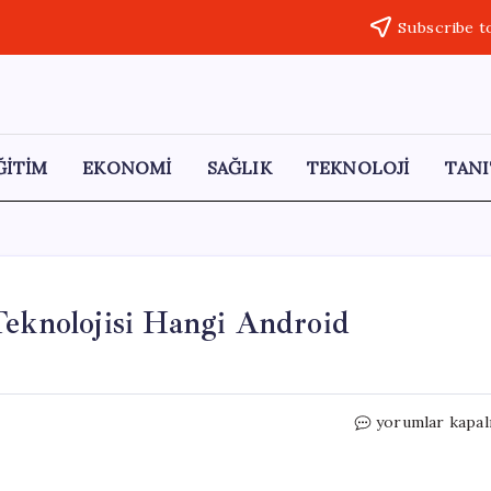
Subscribe t
ĞİTİM
EKONOMİ
SAĞLIK
TEKNOLOJİ
TANI
Teknolojisi Hangi Android
Google’ın
yorumlar kapal
Gemini
Intelligence
Teknolojisi