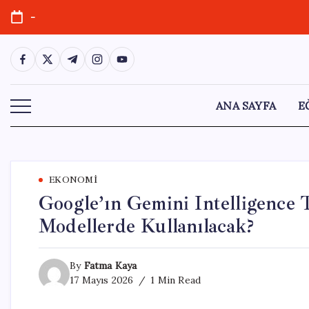
Skip
-
to
content
https://www.facebook.com/
https://twitter.com/
https://t.me/
https://www.instagram.com/
https://youtube.com/
ANA SAYFA
E
EKONOMI
Google’ın Gemini Intelligence 
Modellerde Kullanılacak?
By
Fatma Kaya
17 Mayıs 2026
1 Min Read