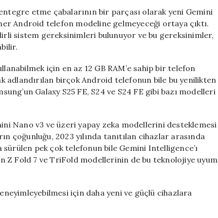
Hangi
 entegre etme çabalarının bir parçası olarak yeni Gemini
Android
n her Android telefon modeline gelmeyeceği ortaya çıktı.
Modellerde
lirli sistem gereksinimleri bulunuyor ve bu gereksinimler,
Kullanılacak?
ilir.
için
ullanabilmek için en az 12 GB RAM’e sahip bir telefon
 adlandırılan birçok Android telefonun bile bu yenilikten
sung’un Galaxy S25 FE, S24 ve S24 FE gibi bazı modelleri
mini Nano v3 ve üzeri yapay zeka modellerini desteklemesi
rın çoğunluğu, 2023 yılında tanıtılan cihazlar arasında
ya sürülen pek çok telefonun bile Gemini Intelligence’ı
 Z Fold 7 ve TriFold modellerinin de bu teknolojiye uyum
deneyimleyebilmesi için daha yeni ve güçlü cihazlara