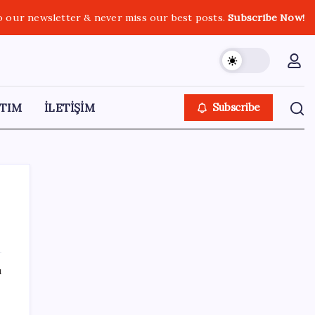
o our newsletter & never miss our best posts.
Subscribe Now!
TIM
İLETİŞİM
Subscribe
SON YAZILAR
ı
ABD, İran bağlantılı kripto para borsasına
yaptırım uyguladı