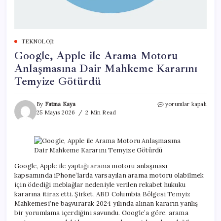
TEKNOLOJI
Google, Apple ile Arama Motoru
Anlaşmasına Dair Mahkeme Kararını
Temyize Götürdü
Google,
By
Fatma Kaya
yorumlar kapalı
Apple
25 Mayıs 2026
2 Min Read
ile
Arama
Motoru
Anlaşmasına
Dair
Mahkeme
Google, Apple ile yaptığı arama motoru anlaşması
Kararını
kapsamında iPhone’larda varsayılan arama motoru olabilmek
Temyize
için ödediği meblağlar nedeniyle verilen rekabet hukuku
Götürdü
kararına itiraz etti. Şirket, ABD Columbia Bölgesi Temyiz
için
Mahkemesi’ne başvurarak 2024 yılında alınan kararın yanlış
bir yorumlama içerdiğini savundu. Google’a göre, arama