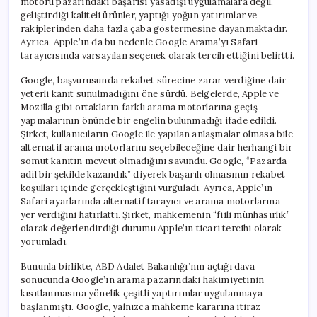
motoru pazarındaki başarısı yasadışı uygulamalara değil,
geliştirdiği kaliteli ürünler, yaptığı yoğun yatırımlar ve
rakiplerinden daha fazla çaba göstermesine dayanmaktadır.
Ayrıca, Apple’ın da bu nedenle Google Arama’yı Safari
tarayıcısında varsayılan seçenek olarak tercih ettiğini belirtti.
Google, başvurusunda rekabet sürecine zarar verdiğine dair
yeterli kanıt sunulmadığını öne sürdü. Belgelerde, Apple ve
Mozilla gibi ortakların farklı arama motorlarına geçiş
yapmalarının önünde bir engelin bulunmadığı ifade edildi.
Şirket, kullanıcıların Google ile yapılan anlaşmalar olmasa bile
alternatif arama motorlarını seçebileceğine dair herhangi bir
somut kanıtın mevcut olmadığını savundu. Google, “Pazarda
adil bir şekilde kazandık” diyerek başarılı olmasının rekabet
koşulları içinde gerçekleştiğini vurguladı. Ayrıca, Apple’ın
Safari ayarlarında alternatif tarayıcı ve arama motorlarına
yer verdiğini hatırlattı. Şirket, mahkemenin “fiili münhasırlık”
olarak değerlendirdiği durumu Apple’ın ticari tercihi olarak
yorumladı.
Bununla birlikte, ABD Adalet Bakanlığı’nın açtığı dava
sonucunda Google’ın arama pazarındaki hakimiyetinin
kısıtlanmasına yönelik çeşitli yaptırımlar uygulanmaya
başlanmıştı. Google, yalnızca mahkeme kararına itiraz