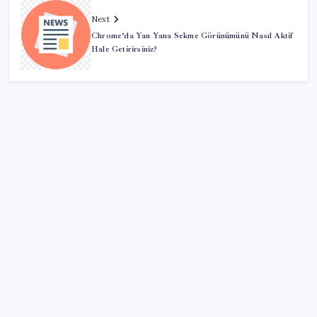
Next
Chrome’da Yan Yana Sekme Görünümünü Nasıl Aktif
Hale Getirirsiniz?
SON YAZILAR
Meclis’e sunuldu… TBMM Başkanı Numan
Kurtulmuş’tan ‘çerçeve yasa’ açıklaması: ‘Türkiye’nin
iç kalesini tahkim edecek’
Gençler iş hayatında en çok neye dikkat ediyor?