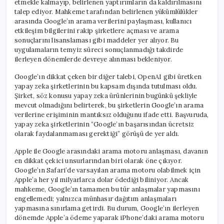
etmekle kalmayıp, belirlenen yaptırımların da kaldırılmasını
talep ediyor. Mahkeme tarafından belirlenen yükümlülükler
arasında Google’ın arama verilerini paylaşması, kullanıcı
etkileşim bilgilerini rakip şirketlere açması ve arama
sonuçlarını lisanslaması gibi maddeler yer alıyor. Bu
uygulamaların temyiz süreci sonuçlanmadığı takdirde
ilerleyen dönemlerde devreye alınması bekleniyor.
Google’ın dikkat çeken bir diğer talebi, OpenAI gibi üretken
yapay zeka şirketlerinin bu kapsam dışında tutulması oldu.
Şirket, söz konusu yapay zeka ürünlerinin bugünkü şekliyle
mevcut olmadığını belirterek, bu şirketlerin Google’ın arama
verilerine erişiminin mantıksız olduğunu ifade etti. Başvuruda,
yapay zeka şirketlerinin “Google’ın başarısından ücretsiz
olarak faydalanmaması gerektiği” görüşü de yer aldı.
Apple ile Google arasındaki arama motoru anlaşması, davanın
en dikkat çekici unsurlarından biri olarak öne çıkıyor.
Google’ın Safari’de varsayılan arama motoru olabilmek için
Apple’a her yıl milyarlarca dolar ödediği biliniyor. Ancak
mahkeme, Google’ın tamamen bu tür anlaşmalar yapmasını
engellemedi; yalnızca münhasır dağıtım anlaşmaları
yapmasına sınırlama getirdi. Bu durum, Google’ın ilerleyen
dönemde Apple’a ödeme yaparak iPhone’daki arama motoru