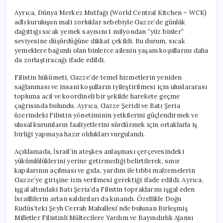
Ayrıca, Dünya Merkez Mutfağı (World Central Kitchen – WCK)
adlı kuruluşun mali zorluklar sebebiyle Gazze’de günlük
dağıttığı sıcak yemek sayısını 1 milyondan “yüz binler”
seviyesine düşürdüğüne dikkat çekildi. Bu durum, sıcak
yemeklere bağımlı olan binlerce ailenin yaşam koşullarını daha
da zorlaştıracağı ifade edildi.
Filistin hükümeti, Gazze’de temel hizmetlerin yeniden
sağlanması ve insani koşulların iyileştirilmesi için uluslararası
topluma acil ve koordineli bir şekilde harekete geçme
çağrısında bulundu. Ayrıca, Gazze Şeridi ve Batı Şeria
üzerindeki Filistin yönetiminin yetkilerini güçlendirmek ve
ulusal kurumların faaliyetlerini sürdürmek için ortaklarla iş
birliği yapmaya hazır oldukları vurgulandı.
Açıklamada, İsrail’in ateşkes anlaşması çerçevesindeki
yükümlülüklerini yerine getirmediği belirtilerek, sınır
kapılarının açılması ve gıda, yardım ile tıbbi malzemelerin
Gazze’ye girişine izin verilmesi gerektiği ifade edildi. Ayrıca,
işgal altındaki Batı Şeria’da Filistin topraklarını işgal eden
İsraillilerin artan saldırıları da kınandı. Özellikle Doğu
Kudüs’teki Şeyh Cerrah Mahallesi’nde bulunan Birleşmiş
Milletler Filistinli Mültecilere Yardım ve Bayındırlık Ajansı