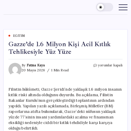
Skip
to
content
EĞITIM
Gazze’de 1.6 Milyon Kişi Acil Kıtlık
Tehlikesiyle Yüz Yüze
Gazze’de
By
Fatma Kaya
yorumlar kapalı
1.6
20 Mayıs 2026
1 Min Read
Milyon
Kişi
Acil
Filistin hükümeti, Gazze Şeridi’nde yaklaşık 1.6 milyon insanın
Kıtlık
kıtlık riski altında olduğunu duyurdu. Bu açıklama, Filistin
Tehlikesiyle
Yüz
Bakanlar Kurulu’nun gerçekleştirdiği toplantının ardından
Yüze
yapıldı. Yapılan yazılı açıklamada, Birleşmiş Milletler (BM)
için
raporlarına atıfta bulunularak, Gazze’deki nüfusun yaklaşık
yüzde 77’sinin insani yardımlardaki azalma ve finansman
eksikliği nedeniyle ciddi bir kıtlık tehdidiyle karşı karşıya
olduğu belirtildi.