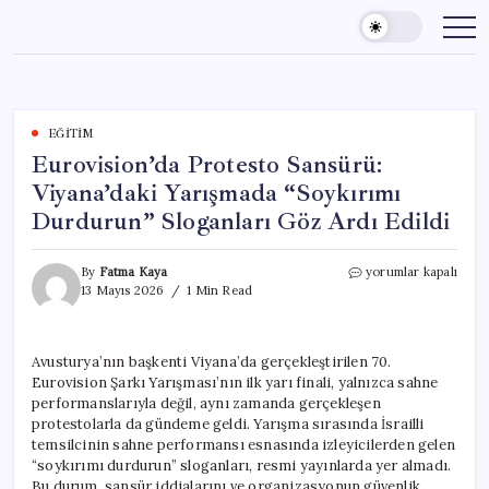
Skip
to
content
EĞITIM
Eurovision’da Protesto Sansürü:
Viyana’daki Yarışmada “Soykırımı
Durdurun” Sloganları Göz Ardı Edildi
Eurovision’da
By
Fatma Kaya
yorumlar kapalı
Protesto
13 Mayıs 2026
1 Min Read
Sansürü:
Viyana’daki
Yarışmada
Avusturya’nın başkenti Viyana’da gerçekleştirilen 70.
“Soykırımı
Eurovision Şarkı Yarışması’nın ilk yarı finali, yalnızca sahne
Durdurun”
Sloganları
performanslarıyla değil, aynı zamanda gerçekleşen
Göz
protestolarla da gündeme geldi. Yarışma sırasında İsrailli
Ardı
temsilcinin sahne performansı esnasında izleyicilerden gelen
Edildi
“soykırımı durdurun” sloganları, resmi yayınlarda yer almadı.
için
Bu durum, sansür iddialarını ve organizasyonun güvenlik