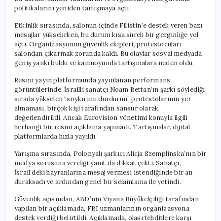
politikalarını yeniden tartışmaya açtı.
Etkinlik sırasında, salonun içinde Filistin’e destek veren bazı
mesajlar yükselirken, bu durum kısa süreli bir gerginliğe yol
açtı. Organizasyonun güvenlik ekipleri, protestocuları
salondan çıkarmak zorunda kaldı. Bu olaylar sosyal medyada
geniş yankı buldu ve kamuoyunda tartışmalara neden oldu.
Resmi yayın platformunda yayınlanan performans
görüntülerinde, İsrailli sanatçı Noam Bettan’ın şarkı söylediği
sırada yükselen “soykırımı durdurun” protestolarının yer
almaması, birçok kişi tarafından sansür olarak
değerlendirildi. Ancak Eurovision yönetimi konuyla ilgili
herhangi bir resmi açıklama yapmadı. Tartışmalar, dijital
platformlarda hızla yayıldı.
Yarışma sırasında, Polonyalı şarkıcı Alicja Szemplinska’nın bir
medya sorusuna verdiği yanıt da dikkat çekti. Sanatçı,
İsrail’deki hayranlarına mesaj vermesi istendiğinde bir an
duraksadı ve ardından genel bir selamlama ile yetindi.
Güvenlik açısından, ABD’nin Viyana Büyükelçiliği tarafından
yapılan bir açıklamada, FBI uzmanlarının organizasyona
destek verdiği belirtildi. Açıklamada, olası tehditlere karşı