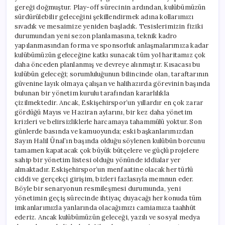
gereği doğmuştur. Play-off sürecinin ardından, kulübümüzün
sürdürülebilir geleceğini şekillendirmek adına kollarımızı
sıvadık ve mesaimize yeniden başladık. Tesislerimizin fiziki
durumundan yeni sezon planlamasına, teknik kadro
yapılanmasından forma ve sponsorluk anlaşmalarımıza kadar
kulübümüzün geleceğine katkı sunacak tüm yol haritamız çok
daha önceden planlanmış ve devreye alınmıştır. Kısacası bu
kulübün geleceği; sorumluluğunun bilincinde olan, taraftarının
güvenine layık olmaya çalışan ve halihazırda görevinin başında
bulunan bir yönetim kurulu tarafından kararlılıkla
çizilmektedir. Ancak, Eskişehirspor’un yıllardır en çok zarar
gördüğü Mayıs ve Haziran aylarını, bir kez daha yönetim
krizleri ve belirsizliklerle harcamaya tahammülü yoktur. Son
günlerde basında ve kamuoyunda; eski başkanlarımızdan
Sayın Halil Ünal’ın başında olduğu söylenen kulübün borcunu
tamamen kapatacak çok büyük bütçelere ve güçlü projelere
sahip bir yönetim listesi olduğu yönünde iddialar yer
almaktadır. Eskişehirspor’un menfaatine olacak her türlü
ciddi ve gerçekçi girişim, bizleri fazlasıyla memnun eder.
Böyle bir senaryonun resmileşmesi durumunda, yeni
yönetimin geçiş sürecinde ihtiyaç duyacağı her konuda tüm
imkanlarımızla yanlarında olacağımızı camiamıza taahhüt
ederiz. Ancak kulübümüzün geleceği, yazılı ve sosyal medya