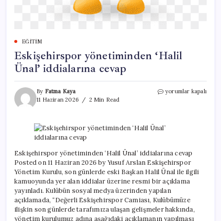
EĞITIM
Eskişehirspor yönetiminden ‘Halil
Ünal’ iddialarına cevap
Eskişehirspor
By
Fatma Kaya
yorumlar kapalı
yönetiminden
11 Haziran 2026
2 Min Read
‘Halil
Ünal’
iddialarına
cevap
için
Eskişehirspor yönetiminden ‘Halil Ünal’ iddialarına cevap
Posted on 11 Haziran 2026 by Yusuf Arslan Eskişehirspor
Yönetim Kurulu, son günlerde eski Başkan Halil Ünal ile ilgili
kamuoyunda yer alan iddialar üzerine resmi bir açıklama
yayınladı. Kulübün sosyal medya üzerinden yapılan
açıklamada, “Değerli Eskişehirspor Camiası, Kulübümüze
ilişkin son günlerde tarafımıza ulaşan gelişmeler hakkında,
yönetim kurulumuz adına aşağıdaki açıklamanın yapılması