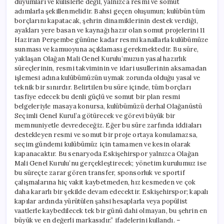
duyumları ve kulislerle değil, yalnızca resmi ve somut
adımlarla şekillenmelidir. Bahsi geçen oluşumun; kulübün tüm
borçlarını kapatacak, şehrin dinamiklerinin destek verdiği,
ayakları yere basan ve kaynağı hazır olan somut projelerini 11
Haziran Perşembe gününe kadar resmi kanallarla kulübümüze
sunması ve kamuoyuna açıklaması gerekmektedir. Bu süre,
yaklaşan Olağan Mali Genel Kurulu’muzun yasal hazırlık
süreçlerinin, resmi takviminin ve idari usullerinin aksamadan
işlemesi adına kulübümüzün uymak zorunda olduğu yasal ve
teknik bir sınırdır. Belirtilen bu süre içinde, tüm borçları
tasfiye edecek bu denli güçlü ve somut bir plan resmi
belgeleriyle masaya konursa, kulübümüzü derhal Olağanüstü
Seçimli Genel Kurul’a götürecek ve görevi büyük bir
memnuniyetle devredeceğiz. Eğer bu süre zarfında iddiaları
destekleyen resmi ve somut bir proje ortaya konulamazsa,
seçim gündemi kulübümüz için tamamen ve kesin olarak
kapanacaktır. Bu senaryoda Eskişehirspor yalnızca Olağan
Mali Genel Kurulu’nu gerçekleştirecek; yönetim kurulumuz ise
bu süreçte zarar gören transfer, sponsorluk ve sportif
çalışmalarına hiç vakit kaybetmeden, hız kesmeden ve çok
daha kararlı bir şekilde devam edecektir. Eskişehirspor; kapalı
kapılar ardında yürütülen şahsi hesaplarla veya popülist
vaatlerle kaybedilecek tek bir günü dahi olmayan, bu şehrin en
büyük ve en değerli markasıdır.” ifadelerini kullandı. –