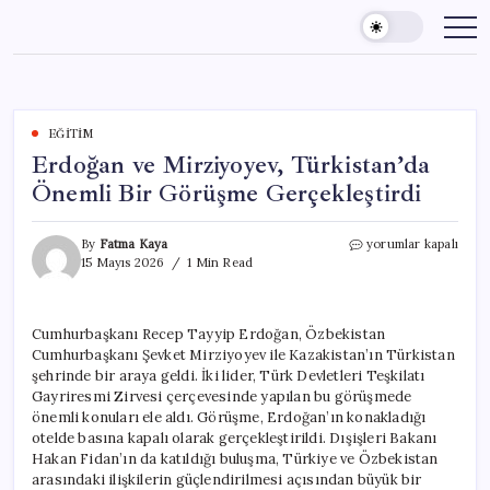
Skip
to
content
EĞITIM
Erdoğan ve Mirziyoyev, Türkistan’da
Önemli Bir Görüşme Gerçekleştirdi
Erdoğan
By
Fatma Kaya
yorumlar kapalı
ve
15 Mayıs 2026
1 Min Read
Mirziyoyev,
Türkistan’da
Önemli
Cumhurbaşkanı Recep Tayyip Erdoğan, Özbekistan
Bir
Cumhurbaşkanı Şevket Mirziyoyev ile Kazakistan’ın Türkistan
Görüşme
Gerçekleştirdi
şehrinde bir araya geldi. İki lider, Türk Devletleri Teşkilatı
için
Gayriresmi Zirvesi çerçevesinde yapılan bu görüşmede
önemli konuları ele aldı. Görüşme, Erdoğan’ın konakladığı
otelde basına kapalı olarak gerçekleştirildi. Dışişleri Bakanı
Hakan Fidan’ın da katıldığı buluşma, Türkiye ve Özbekistan
arasındaki ilişkilerin güçlendirilmesi açısından büyük bir