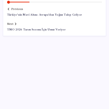
Previous
Türkiye’nin Mavi Altını: Avrupa’dan Yoğun Talep Geliyor
Next
TMO 2026 Tarım Sezonu İçin Umut Veriyor
SON YAZILAR
Meclis’e sunuldu… TBMM Başkanı Numan
Kurtulmuş’tan ‘çerçeve yasa’ açıklaması: ‘Türkiye’nin
iç kalesini tahkim edecek’