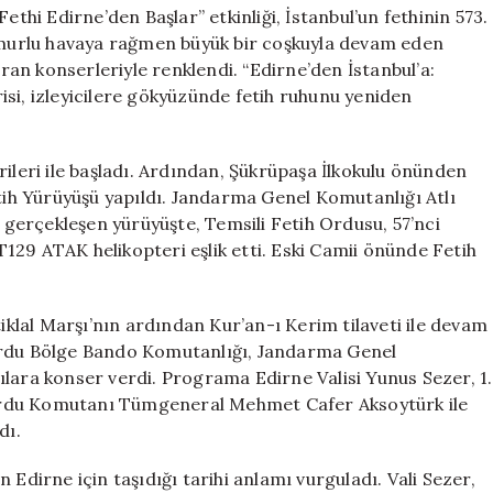
Yolculuğu**
ethi Edirne’den Başlar” etkinliği, İstanbul’un fethinin 573.
için
ağmurlu havaya rağmen büyük bir coşkuyla devam eden
an konserleriyle renklendi. “Edirne’den İstanbul’a:
si, izleyicilere gökyüzünde fetih ruhunu yeniden
rileri ile başladı. Ardından, Şükrüpaşa İlkokulu önünden
h Yürüyüşü yapıldı. Jandarma Genel Komutanlığı Atlı
a gerçekleşen yürüyüşte, Temsili Fetih Ordusu, 57’nci
129 ATAK helikopteri eşlik etti. Eski Camii önünde Fetih
tiklal Marşı’nın ardından Kur’an-ı Kerim tilaveti ile devam
lordu Bölge Bando Komutanlığı, Jandarma Genel
ılara konser verdi. Programa Edirne Valisi Yunus Sezer, 1.
ordu Komutanı Tümgeneral Mehmet Cafer Aksoytürk ile
dı.
 Edirne için taşıdığı tarihi anlamı vurguladı. Vali Sezer,