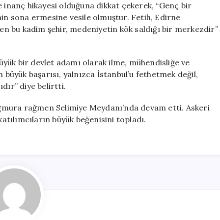
e inanç hikayesi olduğuna dikkat çekerek, “Genç bir
nin sona ermesine vesile olmuştur. Fetih, Edirne
ren bu kadim şehir, medeniyetin kök saldığı bir merkezdir”
yük bir devlet adamı olarak ilme, mühendisliğe ve
n büyük başarısı, yalnızca İstanbul’u fethetmek değil,
ır” diye belirtti.
ğmura rağmen Selimiye Meydanı’nda devam etti. Askeri
tılımcıların büyük beğenisini topladı.