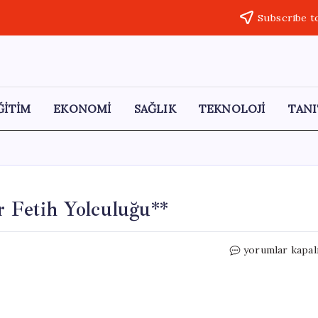
Subscribe t
ĞİTİM
EKONOMİ
SAĞLIK
TEKNOLOJİ
TANI
r Fetih Yolculuğu**
Edirne’den
yorumlar kapal
İstanbul’a
Tarihi
Bir
Fetih