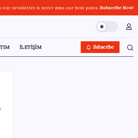
o our newsletter & never miss our best posts.
Subscribe Now!
TIM
İLETİŞİM
Subscribe
ı
SON YAZILAR
Meclis’e sunuldu… TBMM Başkanı Numan
Kurtulmuş’tan ‘çerçeve yasa’ açıklaması: