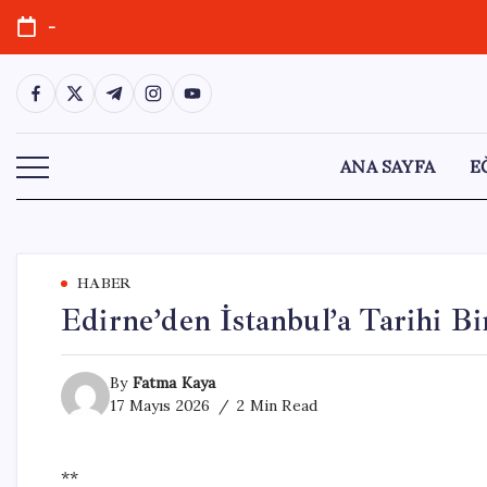
Skip
-
to
content
https://www.facebook.com/
https://twitter.com/
https://t.me/
https://www.instagram.com/
https://youtube.com/
ANA SAYFA
E
HABER
Edirne’den İstanbul’a Tarihi Bi
By
Fatma Kaya
17 Mayıs 2026
2 Min Read
**