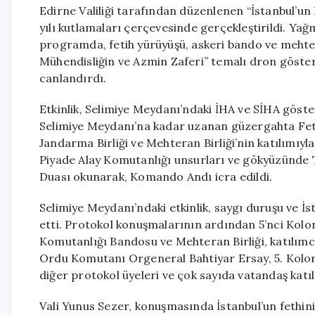
Edirne Valiliği tarafından düzenlenen “İstanbul’un F
yılı kutlamaları çerçevesinde gerçekleştirildi. Y
programda, fetih yürüyüşü, askeri bando ve mehter
Mühendisliğin ve Azmin Zaferi” temalı dron gösteri
canlandırdı.
Etkinlik, Selimiye Meydanı’ndaki İHA ve SİHA göste
Selimiye Meydanı’na kadar uzanan güzergahta Feti
Jandarma Birliği ve Mehteran Birliği’nin katılımıyl
Piyade Alay Komutanlığı unsurları ve gökyüzünde T
Duası okunarak, Komando Andı icra edildi.
Selimiye Meydanı’ndaki etkinlik, saygı duruşu ve İs
etti. Protokol konuşmalarının ardından 5’nci Ko
Komutanlığı Bandosu ve Mehteran Birliği, katılımc
Ordu Komutanı Orgeneral Bahtiyar Ersay, 5. Kol
diğer protokol üyeleri ve çok sayıda vatandaş katıl
Vali Yunus Sezer, konuşmasında İstanbul’un fethinin