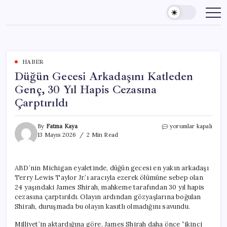
Skip
to
content
HABER
Düğün Gecesi Arkadaşını Katleden
Genç, 30 Yıl Hapis Cezasına
Çarptırıldı
Düğün
By
Fatma Kaya
yorumlar kapalı
Gecesi
13 Mayıs 2026
2 Min Read
Arkadaşını
Katleden
Genç,
ABD’nin Michigan eyaletinde, düğün gecesi en yakın arkadaşı
30
Terry Lewis Taylor Jr.’ı aracıyla ezerek ölümüne sebep olan
Yıl
Hapis
24 yaşındaki James Shirah, mahkeme tarafından 30 yıl hapis
Cezasına
cezasına çarptırıldı. Olayın ardından gözyaşlarına boğulan
Çarptırıldı
Shirah, duruşmada bu olayın kasıtlı olmadığını savundu.
için
Milliyet’in aktardığına göre, James Shirah daha önce “ikinci