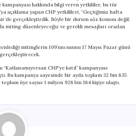
Cevap
ye kampanyası hakkında bilgi veren yetkililer, bu tür
için
’ya açıklama yapan CHP yetkilileri, “Geçtiğimiz hafta
ir’de gerçekleştirdik. Böyle bir durum söz konusu değil;
da miting düzenleyeceğiz ve gerekli mesajları oradan
üzenlediği mitinglerin 109’uncusunu 17 Mayıs Pazar günü
 gerçekleştirecek.
ğu “Katlanamıyorsan CHP’ye katıl” kampanyası
tı. Bu kampanya sayesinde bir ayda toplam 32 bin 835
n toplam üye sayısı 1 milyon 928 bin 184 kişiye ulaştı.