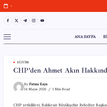
Skip
-
to
content
https://www.facebook.com/
https://twitter.com/
https://t.me/
https://www.instagram.com/
https://youtube.com/
ANA SAYFA
E
EĞITIM
CHP’den Ahmet Akın Hakkında
By
Fatma Kaya
14 Mayıs 2026
1 Min Read
CHP yetkilileri, Balıkesir Büyükşehir Belediye Başk