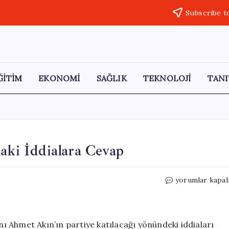
Subscribe t
ĞİTİM
EKONOMİ
SAĞLIK
TEKNOLOJİ
TANI
ki İddialara Cevap
CHP’den
yorumlar kapal
Ahmet
Akın
Hakkındaki
İddialara
anı Ahmet Akın’ın partiye katılacağı yönündeki iddiaları