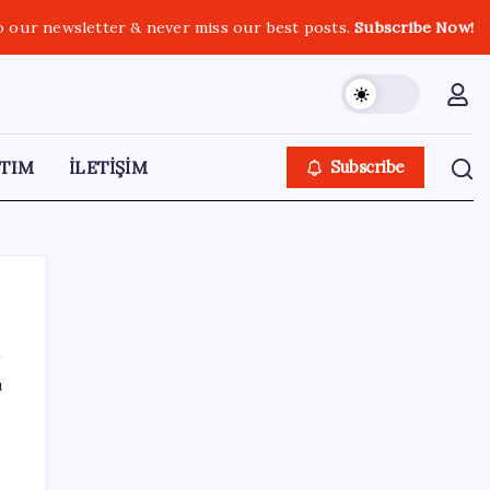
o our newsletter & never miss our best posts.
Subscribe Now!
TIM
İLETİŞİM
Subscribe
ı
SON YAZILAR
ABD ile ticaret gerilimine rağmen artış: Çin
malları tüm dünyayı sarıyor