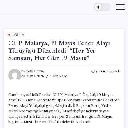
Skip
to
content
EĞITIM
CHP Malatya, 19 Mayıs Fener Alayı
Yürüyüşü Düzenledi: “Her Yer
Samsun, Her Gün 19 Mayıs”
CHP
By
Fatma Kaya
yorumlar kapalı
Malatya,
20 Mayıs 2026
1 Min Read
19
Mayıs
Fener
Cumhuriyet Halk Partisi (CHP) Malatya İl Örgütü, 19 Mayıs
Alayı
Atatürk’ü Anma, Gençlik ve Spor Bayramı kapsamında özel bir
Yürüyüşü
Düzenledi:
Fener Alayı Yürüyüşü gerçekleştirdi. İl Başkanı Barış Yıldız,
“Her
etkinlikte yaptığı konuşmada, “Atatürkçü gençlerin siyasi
Yer
duruşu nettir. Bizim için her yer Samsun, her gün 19 Mayıs,
Samsun,
hepimiz Mustafa Kemal’iz” ifadelerini kullandı.
Her