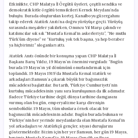
Gün
Etkinlikte, CHP Malatya İl Örgütü üyeleri, çeşitli sendika ve
19
demokratik kitle örgütü temsilcileri Kernek Meydanı’nda
Mayıs”
buluştu. Burada oluşturulan kortej, Kanalboyu güzergahını
için
takip ederek Atatürk Anıtı’na doğru yürüyüşe geçti. Yürüyüş
sırasında meşaleler yakılırken, Onuncu Yıl Marşı çalındı ve
katılımcılar sık sık “Mustafa Kemal’in askerleriyiz”, “Ne mutlu
Türk’üm diyene” ve “Kurtuluş yok tek başına, ya hep beraber
ya hiçbirimiz” sloganları attı.
Atatürk Anıtı önünde bir konuşma yapan CHP Malatya İl
Başkanı Barış Yıldız, 19 Mayıs’ın önemini vurguladı: “Bugün
burada 19 Mayıs’ın yıl dönümünü onurlandırmak için
toplandık. 19 Mayıs 1919’da Mustafa Kemal Atatürk ve
arkadaşları Samsun’a çıkarak büyük bir bağımsızlık
mücadelesi başlattılar. Bu tarih, Türkiye Cumhuriyeti’nin
kurtuluş mücadelesinin yanı sıra kuruluşunun da ilk adımıdır.
Sadece Türkiye tarihine değil, dünya tarihine damgasını
vurmuş olan bu gün, emperyalizme karşı direnişin
sembolüdür. 19 Mayıs, tüm uluslara örnek olacak bir
bağımsızlık mücadelesinin adıdır. Bugün burada bulunan ve
Türkiye’nin her yerinde meydanlarda olan Mustafa Kemal’in
yol arkadaşları ve Atatürkçü gençler, siyasi duruşlarını
göstermektedir. Bizim için her yer Samsun, her gün 19 Mayıs,
hepimiz Mustafa Kemal’iz. 19 Mayıs Gençlik ve Spor