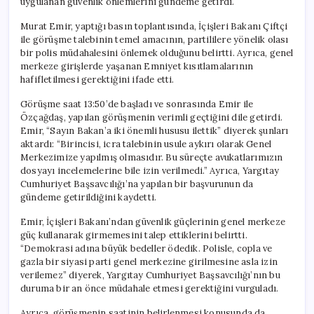
uygulanan güvenlik önlemlerini gündeme getirdi.
Murat Emir, yaptığı basın toplantısında, İçişleri Bakanı Çiftçi
ile görüşme talebinin temel amacının, partililere yönelik olası
bir polis müdahalesini önlemek olduğunu belirtti. Ayrıca, genel
merkeze girişlerde yaşanan Emniyet kısıtlamalarının
hafifletilmesi gerektiğini ifade etti.
Görüşme saat 13:50’de başladı ve sonrasında Emir ile
Özçağdaş, yapılan görüşmenin verimli geçtiğini dile getirdi.
Emir, “Sayın Bakan’a iki önemli hususu ilettik” diyerek şunları
aktardı: “Birincisi, icra talebinin usule aykırı olarak Genel
Merkezimize yapılmış olmasıdır. Bu süreçte avukatlarımızın
dosyayı incelemelerine bile izin verilmedi.” Ayrıca, Yargıtay
Cumhuriyet Başsavcılığı’na yapılan bir başvurunun da
gündeme getirildiğini kaydetti.
Emir, İçişleri Bakanı’ndan güvenlik güçlerinin genel merkeze
güç kullanarak girmemesini talep ettiklerini belirtti.
“Demokrasi adına büyük bedeller ödedik. Polisle, copla ve
gazla bir siyasi parti genel merkezine girilmesine asla izin
verilemez” diyerek, Yargıtay Cumhuriyet Başsavcılığı’nın bu
duruma bir an önce müdahale etmesi gerektiğini vurguladı.
Ayrıca, görüşmenin saatinin belirlenmesi konusunda da