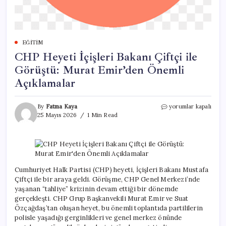
EĞITIM
CHP Heyeti İçişleri Bakanı Çiftçi ile
Görüştü: Murat Emir’den Önemli
Açıklamalar
CHP
By
Fatma Kaya
yorumlar kapalı
Heyeti
25 Mayıs 2026
1 Min Read
İçişleri
Bakanı
Çiftçi
ile
Görüştü:
Murat
Cumhuriyet Halk Partisi (CHP) heyeti, İçişleri Bakanı Mustafa
Emir’den
Çiftçi ile bir araya geldi. Görüşme, CHP Genel Merkezi’nde
Önemli
yaşanan “tahliye” krizinin devam ettiği bir dönemde
Açıklamalar
gerçekleşti. CHP Grup Başkanvekili Murat Emir ve Suat
için
Özçağdaş’tan oluşan heyet, bu önemli toplantıda partililerin
polisle yaşadığı gerginlikleri ve genel merkez önünde