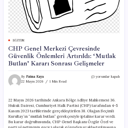
EĞITIM
CHP Genel Merkezi Çevresinde
Güvenlik Önlemleri Artırıldı: ‘Mutlak
Butlan’ Kararı Sonrası Gelişmeler
CHP
By
Fatma Kaya
yorumlar kapalı
Genel
22 Mayıs 2026
1 Min Read
Merkezi
Çevresinde
Güvenlik
22 Mayıs 2026 tarihinde Ankara Bölge Adliye Mahkemesi 36.
Önlemleri
Hukuk Dairesi, Cumhuriyet Halk Partisi (CHP) tarafından 4-5
Artırıldı:
‘Mutlak
Kasım 2023 tarihlerinde gerçekleştirilen 38. Olağan Seçimli
Butlan’
Kurultay’ın “mutlak butlan” gerekçesiyle iptaline karar verdi.
Kararı
Bu karar doğrultusunda, CHP Genel Başkanı Özgür Özel ve
Sonrası
parti yönetiminin geçici olarak görevden uzaklaştırılmasına