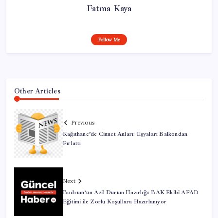
Fatma Kaya
Follow Me
Other Articles
Previous
Kağıthane’de Cinnet Anları: Eşyaları Balkondan
Fırlattı
Next
Bodrum’un Acil Durum Hazırlığı: BAK Ekibi AFAD
Eğitimi ile Zorlu Koşullara Hazırlanıyor