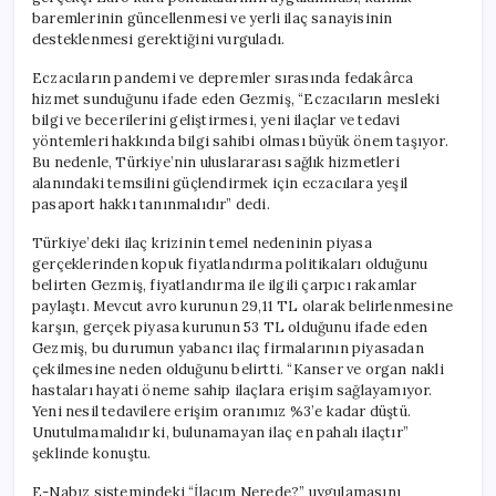
baremlerinin güncellenmesi ve yerli ilaç sanayisinin
desteklenmesi gerektiğini vurguladı.
Eczacıların pandemi ve depremler sırasında fedakârca
hizmet sunduğunu ifade eden Gezmiş, “Eczacıların mesleki
bilgi ve becerilerini geliştirmesi, yeni ilaçlar ve tedavi
yöntemleri hakkında bilgi sahibi olması büyük önem taşıyor.
Bu nedenle, Türkiye’nin uluslararası sağlık hizmetleri
alanındaki temsilini güçlendirmek için eczacılara yeşil
pasaport hakkı tanınmalıdır” dedi.
Türkiye’deki ilaç krizinin temel nedeninin piyasa
gerçeklerinden kopuk fiyatlandırma politikaları olduğunu
belirten Gezmiş, fiyatlandırma ile ilgili çarpıcı rakamlar
paylaştı. Mevcut avro kurunun 29,11 TL olarak belirlenmesine
karşın, gerçek piyasa kurunun 53 TL olduğunu ifade eden
Gezmiş, bu durumun yabancı ilaç firmalarının piyasadan
çekilmesine neden olduğunu belirtti. “Kanser ve organ nakli
hastaları hayati öneme sahip ilaçlara erişim sağlayamıyor.
Yeni nesil tedavilere erişim oranımız %3’e kadar düştü.
Unutulmamalıdır ki, bulunamayan ilaç en pahalı ilaçtır”
şeklinde konuştu.
E-Nabız sistemindeki “İlacım Nerede?” uygulamasını