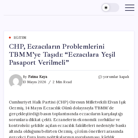
Skip
to
content
EĞITIM
CHP, Eczacıların Problemlerini
TBMM’ye Taşıdı: “Eczacılara Yeşil
Pasaport Verilmeli”
CHP,
By
Fatma Kaya
yorumlar kapalı
Eczacıların
13 Mayıs 2026
2 Min Read
Problemlerini
TBMM’ye
Taşıdı:
Cumhuriyet Halk Partisi (CHP) Giresun Milletvekili Elvan Işık
“Eczacılara
Gezmiş, 14 Mayıs Eczacılık Günü dolayısıyla TBMM’de
Yeşil
Pasaport
gerçekleştirdiği basın toplantısında eczacıların karşılaştığı
Verilmeli”
sorunlara dikkat çekti. Eczanelerin ekonomik zorluklar ve
için
kontrolsüz şekilde açılan eczacılık fakülteleri nedeniyle baskı
altında olduğunu belirten Gezmiş, çözüm önerileri arasında
gerçekçi Euro kuru politikalarının uygulanması, kârlılık