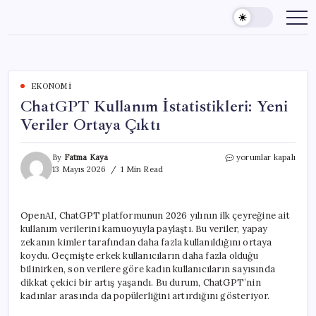
Skip
to
content
EKONOMI
ChatGPT Kullanım İstatistikleri: Yeni
Veriler Ortaya Çıktı
ChatGPT
By
Fatma Kaya
yorumlar kapalı
Kullanım
13 Mayıs 2026
1 Min Read
İstatistikleri:
Yeni
Veriler
OpenAI, ChatGPT platformunun 2026 yılının ilk çeyreğine ait
Ortaya
kullanım verilerini kamuoyuyla paylaştı. Bu veriler, yapay
Çıktı
için
zekanın kimler tarafından daha fazla kullanıldığını ortaya
koydu. Geçmişte erkek kullanıcıların daha fazla olduğu
bilinirken, son verilere göre kadın kullanıcıların sayısında
dikkat çekici bir artış yaşandı. Bu durum, ChatGPT’nin
kadınlar arasında da popülerliğini artırdığını gösteriyor.