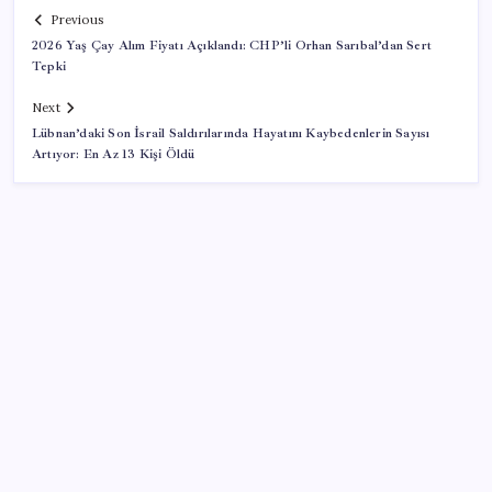
Previous
2026 Yaş Çay Alım Fiyatı Açıklandı: CHP’li Orhan Sarıbal’dan Sert
Tepki
Next
Lübnan’daki Son İsrail Saldırılarında Hayatını Kaybedenlerin Sayısı
Artıyor: En Az 13 Kişi Öldü
SON YAZILAR
ABD, İran bağlantılı kripto para borsasına yaptırım
uyguladı