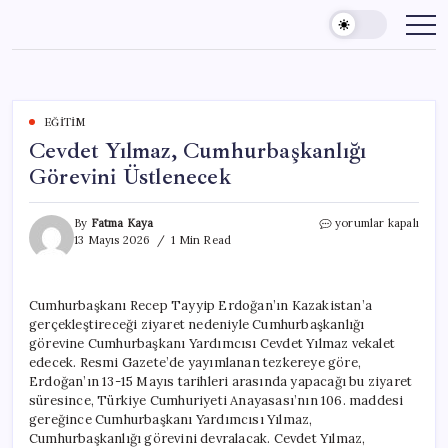
Skip
to
content
EĞITIM
Cevdet Yılmaz, Cumhurbaşkanlığı
Görevini Üstlenecek
Cevdet
By
Fatma Kaya
yorumlar kapalı
Yılmaz,
13 Mayıs 2026
1 Min Read
Cumhurbaşkanlığı
Görevini
Üstlenecek
Cumhurbaşkanı Recep Tayyip Erdoğan’ın Kazakistan’a
için
gerçekleştireceği ziyaret nedeniyle Cumhurbaşkanlığı
görevine Cumhurbaşkanı Yardımcısı Cevdet Yılmaz vekalet
edecek. Resmi Gazete’de yayımlanan tezkereye göre,
Erdoğan’ın 13-15 Mayıs tarihleri arasında yapacağı bu ziyaret
süresince, Türkiye Cumhuriyeti Anayasası’nın 106. maddesi
gereğince Cumhurbaşkanı Yardımcısı Yılmaz,
Cumhurbaşkanlığı görevini devralacak. Cevdet Yılmaz,