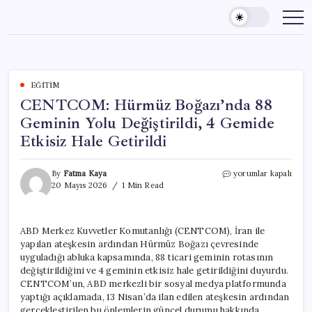
Skip
to
content
EĞITIM
CENTCOM: Hürmüz Boğazı’nda 88
Geminin Yolu Değiştirildi, 4 Gemide
Etkisiz Hale Getirildi
CENTCOM:
By
Fatma Kaya
yorumlar kapalı
Hürmüz
20 Mayıs 2026
1 Min Read
Boğazı’nda
88
Geminin
ABD Merkez Kuvvetler Komutanlığı (CENTCOM), İran ile
Yolu
yapılan ateşkesin ardından Hürmüz Boğazı çevresinde
Değiştirildi,
4
uyguladığı abluka kapsamında, 88 ticari geminin rotasının
Gemide
değiştirildiğini ve 4 geminin etkisiz hale getirildiğini duyurdu.
Etkisiz
CENTCOM’un, ABD merkezli bir sosyal medya platformunda
Hale
yaptığı açıklamada, 13 Nisan’da ilan edilen ateşkesin ardından
Getirildi
gerçekleştirilen bu önlemlerin güncel durumu hakkında