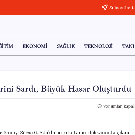
Subscribe t
ĞİTİM
EKONOMİ
SAĞLIK
TEKNOLOJİ
TANI
erini Sardı, Büyük Hasar Oluşturdu
Başakşehir’de
yorumlar kapal
Tır
Yangını
İş
Yerini
 Sanayi Sitesi 6. Ada’da bir oto tamir dükkanında çıkan