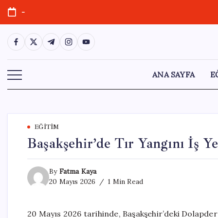
Skip
-
to
content
https://www.facebook.com/
https://twitter.com/
https://t.me/
https://www.instagram.com/
https://youtube.com/
ANA SAYFA
E
EĞITIM
Başakşehir’de Tır Yangını İş Y
By
Fatma Kaya
20 Mayıs 2026
1 Min Read
20 Mayıs 2026 tarihinde, Başakşehir’deki Dolapdere