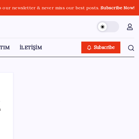
o our newsletter & never miss our best posts.
Subscribe Now!
TIM
İLETİŞİM
Subscribe
ı
SON YAZILAR
ABD, İran bağlantılı kripto para borsasına
yaptırım uyguladı