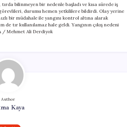
Sardı,
, tırda bilinmeyen bir nedenle başladı ve kısa sürede iş
Büyük
görevlileri, durumu hemen yetkililere bildirdi. Olay yerine
Hasar
, hızlı bir müdahale ile yangını kontrol altına alarak
Oluşturdu
 de tır kullanılamaz hale geldi. Yangının çıkış nedeni
için
A / Mehmet Ali Derdiyok
Author
tma Kaya