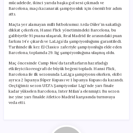
mücadelede, ikinci yarıda başka gol sesi çıkmadı ve
Barcelona, maçı kazanarak şampiyonluk için önemli bir adım
attı.
Maçta yer alamayan milli futbolcumuz Arda Güler’in sakatlığı
dikkat çekerken, Hansi Flick yönetimindeki Barcelona, bu
galibiyetle 91 puana ulaşarak, Real Madrid ile arasındaki puan
farkını 14’e çıkardı ve LaLiga’da şampiyonluğunu garantiledi.
Tarihinde ilk kez El Clasico zaferiyle şampiyonluğu elde eden
Barcelona, toplamda 29. lig şampiyonluğuna ulaşmış oldu.
Maç öncesinde Camp Nou’da taraftarların hazırladığı
etkileyici koreografi de büyük beğeni topladı. Hansi Flick,
Barcelona ile ilk sezonunda LaLiga şampiyonu olurken, ekibi
ayrıca 2 İspanya Süper Kupası ve 1 İspanya Kupası da kazandı.
Geçtiğimiz sezon UEFA Şampiyonlar Ligi’nde yarı finale
kadar yükselen Barcelona, Inter Milan’a elenmişti. Bu sezon
ise yine yarı finalde Atletico Madrid karşısında turnuvaya
veda etti.