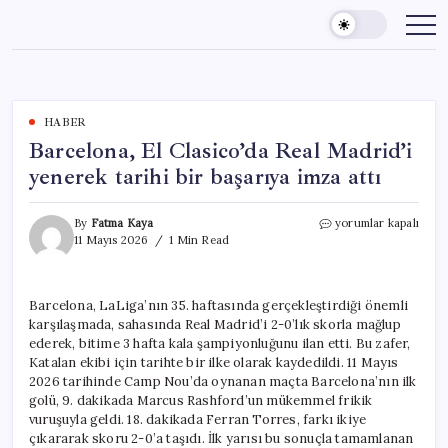
Skip
to
content
HABER
Barcelona, El Clasico’da Real Madrid’i
yenerek tarihi bir başarıya imza attı
Barcelona,
By
Fatma Kaya
yorumlar kapalı
El
11 Mayıs 2026
1 Min Read
Clasico’da
Real
Madrid’i
Barcelona, LaLiga’nın 35. haftasında gerçekleştirdiği önemli
yenerek
karşılaşmada, sahasında Real Madrid’i 2-0’lık skorla mağlup
tarihi
bir
ederek, bitime 3 hafta kala şampiyonluğunu ilan etti. Bu zafer,
başarıya
Katalan ekibi için tarihte bir ilke olarak kaydedildi. 11 Mayıs
imza
2026 tarihinde Camp Nou’da oynanan maçta Barcelona’nın ilk
attı
golü, 9. dakikada Marcus Rashford’un mükemmel frikik
için
vuruşuyla geldi. 18. dakikada Ferran Torres, farkı ikiye
çıkararak skoru 2-0’a taşıdı. İlk yarısı bu sonuçla tamamlanan