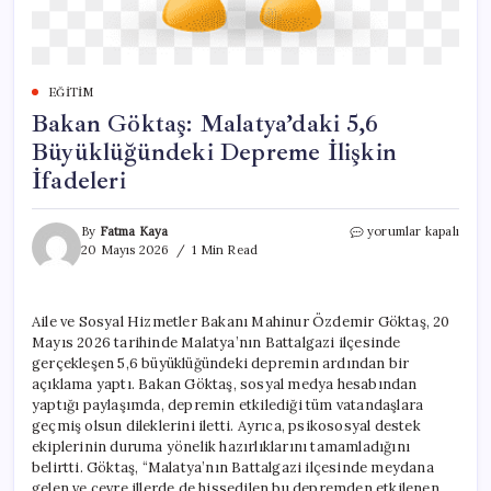
EĞITIM
Bakan Göktaş: Malatya’daki 5,6
Büyüklüğündeki Depreme İlişkin
İfadeleri
Bakan
By
Fatma Kaya
yorumlar kapalı
Göktaş:
20 Mayıs 2026
1 Min Read
Malatya’daki
5,6
Büyüklüğündeki
Aile ve Sosyal Hizmetler Bakanı Mahinur Özdemir Göktaş, 20
Depreme
Mayıs 2026 tarihinde Malatya’nın Battalgazi ilçesinde
İlişkin
İfadeleri
gerçekleşen 5,6 büyüklüğündeki depremin ardından bir
için
açıklama yaptı. Bakan Göktaş, sosyal medya hesabından
yaptığı paylaşımda, depremin etkilediği tüm vatandaşlara
geçmiş olsun dileklerini iletti. Ayrıca, psikososyal destek
ekiplerinin duruma yönelik hazırlıklarını tamamladığını
belirtti. Göktaş, “Malatya’nın Battalgazi ilçesinde meydana
gelen ve çevre illerde de hissedilen bu depremden etkilenen