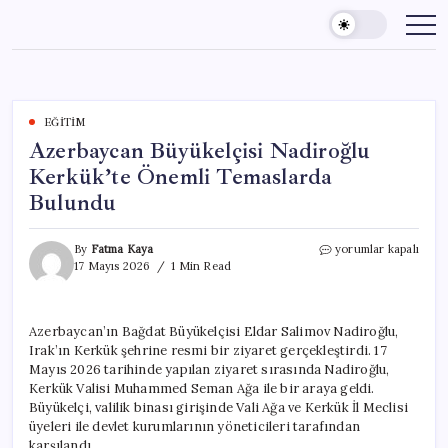
Skip
to
content
EĞITIM
Azerbaycan Büyükelçisi Nadiroğlu
Kerkük’te Önemli Temaslarda
Bulundu
Azerbaycan
By
Fatma Kaya
yorumlar kapalı
Büyükelçisi
17 Mayıs 2026
1 Min Read
Nadiroğlu
Kerkük’te
Önemli
Azerbaycan’ın Bağdat Büyükelçisi Eldar Salimov Nadiroğlu,
Temaslarda
Irak’ın Kerkük şehrine resmi bir ziyaret gerçekleştirdi. 17
Bulundu
için
Mayıs 2026 tarihinde yapılan ziyaret sırasında Nadiroğlu,
Kerkük Valisi Muhammed Seman Ağa ile bir araya geldi.
Büyükelçi, valilik binası girişinde Vali Ağa ve Kerkük İl Meclisi
üyeleri ile devlet kurumlarının yöneticileri tarafından
karşılandı.