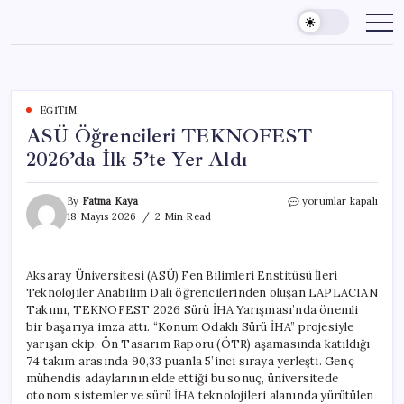
Skip
to
content
EĞITIM
ASÜ Öğrencileri TEKNOFEST
2026’da İlk 5’te Yer Aldı
ASÜ
By
Fatma Kaya
yorumlar kapalı
Öğrencileri
18 Mayıs 2026
2 Min Read
TEKNOFEST
2026’da
İlk
Aksaray Üniversitesi (ASÜ) Fen Bilimleri Enstitüsü İleri
5’te
Teknolojiler Anabilim Dalı öğrencilerinden oluşan LAPLACIAN
Yer
Aldı
Takımı, TEKNOFEST 2026 Sürü İHA Yarışması’nda önemli
için
bir başarıya imza attı. “Konum Odaklı Sürü İHA” projesiyle
yarışan ekip, Ön Tasarım Raporu (ÖTR) aşamasında katıldığı
74 takım arasında 90,33 puanla 5’inci sıraya yerleşti. Genç
mühendis adaylarının elde ettiği bu sonuç, üniversitede
otonom sistemler ve sürü İHA teknolojileri alanında yürütülen