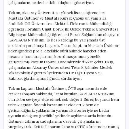
çalışmaların ne denli etkili olduğunu gösteriyor.
Takım, Aksaray Üniversitesi yüksek lisans öğrencileri
Mustafa Üstüner ve Mustafa Kürşat Çabuk’un yanı sıra
Abdullah Gül Üniversitesi Elektrik Elektronik Mühendisliği
öğrencisi İbrahim Umut Doruk ile Gebze Teknik Üniversitesi
Bilgisayar Mühendisliği öğrencisi Burak Sağlam’dan oluşuyor.
LAPLACIAN Takımı, ilk kez katıldığı bu yarışmada üst
sıralarda yer almayı başardı. Takım kaptanı Mustafa Üstüner
liderliğindeki proje, özellikle sürü halinde hareket eden
insansız hava araçlarının koordinasyonuna yönelik
geliştirilmiş konum tabanlı sistemleriyle dikkat çekti. Ekip,
çalışmalarını Aksaray Üniversitesi Teknik Bilimler Meslek
Yüksekokulu öğretim üyelerinden Dr. Öğr. Üyesi Veli
Bakırcıoğlu danışmanlığında sürdürüyor.
Takım kaptanı Mustafa Üstüner, ÖTR aşamasında elde
ettikleri başarı hakkında, “Yeni kurulan LAPLACIAN Takımı
olarak bu seviyeyi elde etmek çok değerli. Süreç boyunca hem
teknik açıdan önemli kazanımlar elde ettik hem de
geliştirdiğimiz yaklaşımın yarışma kriterleriyle ne kadar
uyumlu olduğunu gördük.” şeklinde açıklamalarda bulundu.
Üstüner, takım arkadaşlarının özverili çalışmalarını
vurgulayarak, Kritik Tasarım Raporu (KTR) sürecinde artan iş