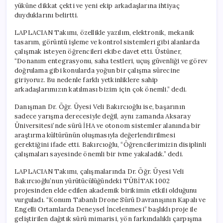
yüküne dikkat çekti ve yeni ekip arkadaşlarına ihtiyaç
duyduklarını belirtti.
LAPLACIAN Takımı, özellikle yazılım, elektronik, mekanik
tasarım, görüntü işleme ve kontrol sistemleri gibi alanlarda
çalışmak isteyen öğrencileri ekibe davet etti. Üstüner,
“Donanım entegrasyonu, saha testleri, uçuş güvenliği ve görev
doğrulama gibi konularda yoğun bir çalışma sürecine
giriyoruz. Bu nedenle farklı yetkinliklere sahip
arkadaşlarımızın katılması bizim için çok önemli.” dedi.
Danışman Dr. Öğr. Üyesi Veli Bakırcıoğlu ise, başarının
sadece yarışma derecesiyle değil, aynı zamanda Aksaray
Üniversitesi’nde sürü İHA ve otonom sistemler alanında bir
araştırma kültürünün oluşmasıyla değerlendirilmesi
gerektiğini ifade etti. Bakırcıoğlu, “Öğrencilerimizin disiplinli
çalışmaları sayesinde önemli bir ivme yakaladık.” dedi.
LAPLACIAN Takımı, çalışmalarında Dr. Öğr. Üyesi Veli
Bakırcıoğlu’nun yürütücülüğündeki TÜBİTAK 1002
projesinden elde edilen akademik birikimin etkili olduğunu
vurguladı. “Konum Tabanlı Drone Sürü Davranışının Kapalı ve
Engelli Ortamlarda Deneysel İncelenmesi” başlıklı proje ile
geliştirilen dağıtık sürü mimarisi, yön farkındalıklı çarpışma