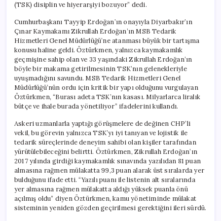
(TSK) disiplin ve hiyerarşiyi bozuyor” dedi.
Cumhurbaşkanı Tayyip Erdoğan’ın onayıyla Diyarbakır’ın
Çınar Kaymakamı Zikrullah Erdoğan’ın MSB Tedarik
Hizmetleri Genel Müdürlüğü’ne atanması büyük bir tartışma
konusu haline geldi. Öztürkmen, yalnızca kaymakamlık
geçmişine sahip olan ve 33 yaşındaki Zikrullah Erdoğan’ın
böyle bir makama getirilmesinin TSK’nın gelenekleriyle
uyuşmadığını savundu. MSB Tedarik Hizmetleri Genel
Müdürlüğü’nün ordu için kritik bir yapı olduğunu vurgulayan
Öztürkmen, “Burası adeta TSK’nın kasası. Milyarlarca liralık
bütçe ve ihale burada yönetiliyor” ifadelerini kullandı.
Askeri uzmanlarla yaptığı görüşmelere de değinen CHP’li
vekil, bu görevin yalnızca TSK’yı iyi tanıyan ve lojistik ile
tedarik süreçlerinde deneyim sahibi olan kişiler tarafından
yürütülebileceğini belirtti. Öztürkmen, Zikrullah Erdoğan’ın
2017 yılında girdiği kaymakamlık sınavında yazılıdan 81 puan
almasına rağmen mülakatta 99,3 puan alarak üst sıralarda yer
bulduğunu ifade etti. “Yazılı puanı ile listenin alt sıralarında
yer almasına rağmen mülakatta aldığı yüksek puanla önü
açılmış oldu” diyen Öztürkmen, kamu yönetiminde mülakat
sisteminin yeniden gözden geçirilmesi gerektiğini ileri sürdü.