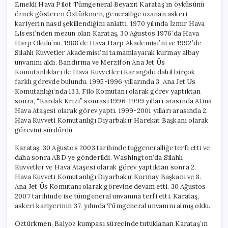
Emekli Hava Pilot Tümgeneral Beyazıt Karataş’ın öyküsünü
örnek gösteren Öztürkmen, generalliğe uzanan askeri
kariyerin nasıl şekillendiğini anlattı. 1970 yılında İzmir Hava
Lisesi’nden mezun olan Karataş, 30 Ağustos 1976’da Hava
Harp Okulu’nu, 1988’de Hava Harp Akademisi’ni ve 1992’de
Silahlı Kuvvetler Akademisi’ni tamamlayarak kurmay albay
unvanını aldı. Bandırma ve Merzifon Ana Jet Üs
Komutanlıkları ile Hava Kuvvetleri Karargahı dahil birçok
farklı görevde bulundu. 1995-1996 yıllarında 3. Ana Jet Üs
Komutanlığı’nda 133. Filo Komutanı olarak görev yaptıktan
sonra, “Kardak Krizi” sonrası 1996-1999 yılları arasında Atina
Hava Ataşesi olarak görev yaptı. 1999-2001 yılları arasında 2.
Hava Kuvveti Komutanlığı Diyarbakır Harekat Başkanı olarak
görevini sürdürdü.
Karataş, 30 Ağustos 2003 tarihinde tuğgeneralliğe terfi etti ve
daha sonra ABD’ye gönderildi. Washington’da Silahlı
Kuvvetler ve Hava Ataşesi olarak görev yaptıktan sonra 2.
Hava Kuvveti Komutanlığı Diyarbakır Kurmay Başkanı ve 8.
Ana Jet Üs Komutanı olarak görevine devam etti. 30 Ağustos
2007 tarihinde ise tümgeneral unvanına terfi etti. Karataş,
askeri kariyerinin 37. yılında Tümgeneral unvanını almış oldu.
Öztürkmen, Balyoz kumpası sürecinde tutuklanan Karataş’ın