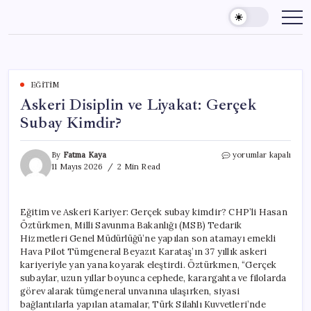
Skip
to
content
EĞITIM
Askeri Disiplin ve Liyakat: Gerçek
Subay Kimdir?
Askeri
By
Fatma Kaya
yorumlar kapalı
Disiplin
11 Mayıs 2026
2 Min Read
ve
Liyakat:
Gerçek
Eğitim ve Askeri Kariyer: Gerçek subay kimdir? CHP’li Hasan
Subay
Öztürkmen, Milli Savunma Bakanlığı (MSB) Tedarik
Kimdir?
için
Hizmetleri Genel Müdürlüğü’ne yapılan son atamayı emekli
Hava Pilot Tümgeneral Beyazıt Karataş’ın 37 yıllık askeri
kariyeriyle yan yana koyarak eleştirdi. Öztürkmen, “Gerçek
subaylar, uzun yıllar boyunca cephede, karargahta ve filolarda
görev alarak tümgeneral unvanına ulaşırken, siyasi
bağlantılarla yapılan atamalar, Türk Silahlı Kuvvetleri’nde