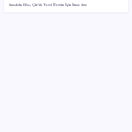
Anadolu Efes, Çin’de Yerel Üretim İçin İmza Attı
SON YAZILAR
Meclis’e sunuldu… TBMM Başkanı Numan
Kurtulmuş’tan ‘çerçeve yasa’ açıklaması: ‘Türkiye’nin
iç kalesini tahkim edecek’
Gençler iş hayatında en çok neye dikkat ediyor?
Beyaz eşya ihracatı ve satışlarında daralma sürüyor
Trump’tan Gazze açıklaması: Hamas silah bırakacak,
İsrail çekilecek