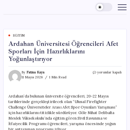
Skip
to
content
EĞITIM
Ardahan Üniversitesi Öğrencileri Afet
Sporları İçin Hazırlıklarını
Yoğunlaştırıyor
Ardahan
By
Fatma Kaya
yorumlar kapalı
Üniversitesi
11 Mayıs 2026
1 Min Read
Öğrencileri
Afet
Sporları
Ardahan’da bulunan üniversite öğrencileri, 20-22 Mayıs
İçin
tarihlerinde gerçekleştirilecek olan “Ulusal Firefighter
Hazırlıklarını
Yoğunlaştırıyor
Challenge Üniversiteler Arası Afet Spor Oyunları Yarışması”
için
için hazırlıklarını titizlikle sürdürüyor. Göle Nihat Delibalta
Meslek Yüksekokulu’nda eğitim gören Sivil Savunma ve
İtfaiyecilik Programı öğrencileri, yarışma öncesinde yoğun
bir antrenman programı izliyor.