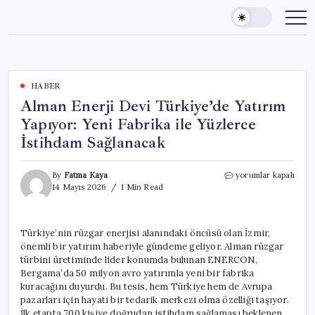
Skip
to
content
HABER
Alman Enerji Devi Türkiye’de Yatırım
Yapıyor: Yeni Fabrika ile Yüzlerce
İstihdam Sağlanacak
Alman
By
Fatma Kaya
yorumlar kapalı
Enerji
14 Mayıs 2026
1 Min Read
Devi
Türkiye’de
Yatırım
Türkiye’nin rüzgar enerjisi alanındaki öncüsü olan İzmir,
Yapıyor:
önemli bir yatırım haberiyle gündeme geliyor. Alman rüzgar
Yeni
Fabrika
türbini üretiminde lider konumda bulunan ENERCON,
ile
Bergama’da 50 milyon avro yatırımla yeni bir fabrika
Yüzlerce
kuracağını duyurdu. Bu tesis, hem Türkiye hem de Avrupa
İstihdam
pazarları için hayati bir tedarik merkezi olma özelliği taşıyor.
Sağlanacak
İlk etapta 700 kişiye doğrudan istihdam sağlaması beklenen