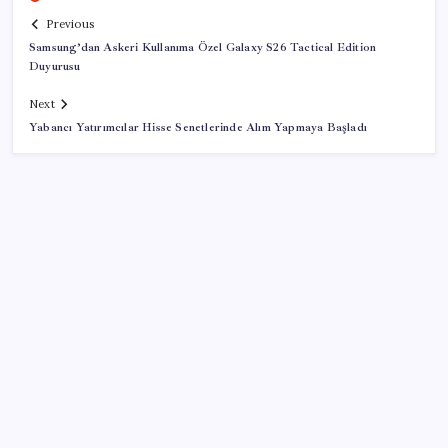
Previous
Samsung’dan Askeri Kullanıma Özel Galaxy S26 Tactical Edition
Duyurusu
Next
Yabancı Yatırımcılar Hisse Senetlerinde Alım Yapmaya Başladı
SON YAZILAR
Honor Magic V6 Türkiye’de: İşte Fiyatı ve Özellikleri
Meclis’e sunuldu… TBMM Başkanı Numan
Kurtulmuş’tan ‘çerçeve yasa’ açıklaması: ‘Türkiye’nin