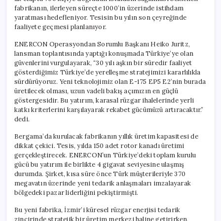
için
fabrikanın, ilerleyen süreçte 1000’in üzerinde istihdam
yaratması hedefleniyor. Tesisin bu yılın son çeyreğinde
faaliyete geçmesi planlanıyor.
ENERCON Operasyondan Sorumlu Başkanı Heiko Juritz,
lansman toplantısında yaptığı konuşmada Türkiye’ye olan
güvenlerini vurgulayarak, “30 yılı aşkın bir süredir faaliyet
gösterdiğimiz Türkiye’de yerelleşme stratejimizi kararlılıkla
sürdürüyoruz. Yeni teknolojimiz olan E-175 EP5 E2’nin burada
üretilecek olması, uzun vadeli bakış açımızın en güçlü
göstergesidir. Bu yatırım, karasal rüzgar ihalelerinde yerli
katkı kriterlerini karşılayarak rekabet gücümüzü artıracaktır.”
dedi.
Bergama’da kurulacak fabrikanın yıllık üretim kapasitesi de
dikkat çekici. Tesis, yılda 150 adet rotor kanadı üretimi
gerçekleştirecek. ENERCON’un Türkiye’deki toplam kurulu
gücü bu yatırım ile birlikte 4 gigavat seviyesine ulaşmış
durumda. Şirket, kısa süre önce Türk müşterileriyle 370
megavatın üzerinde yeni tedarik anlaşmaları imzalayarak
bölgedeki pazar liderliğini pekiştirmişti.
Bu yeni fabrika, İzmir’i küresel rüzgar enerjisi tedarik
zincirinde stratejik bir üretim merkezi haline getirirken,